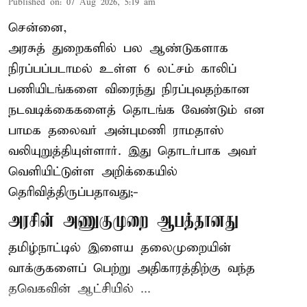
Published on
:
07 Aug 2026, 5:19 am
சென்னை,
அரசுத் துறைகளில் பல ஆண்டுகளாக
நிரப்பப்படாமல் உள்ள 6 லட்சம் காலிப்
பணியிடங்களை விரைந்து நிரப்புவதற்கான
நடவடிக்கைகளைத் தொடங்க வேண்டும் என
பாமக தலைவர் அன்புமணி ராமதாஸ்
வலியுறுத்தியுள்ளார். இது தொடர்பாக அவர்
வெளியிட்டுள்ள அறிக்கையில்
தெரிவித்திருப்பதாவது;-
அரசின் அணுகுமுறை ஆபத்தானது
தமிழ்நாட்டில் இளைய தலைமுறையின்
வாக்குகளைப் பெற்று அதிகாரத்திற்கு வந்த
தவெகவின் ஆட்சியில் ...