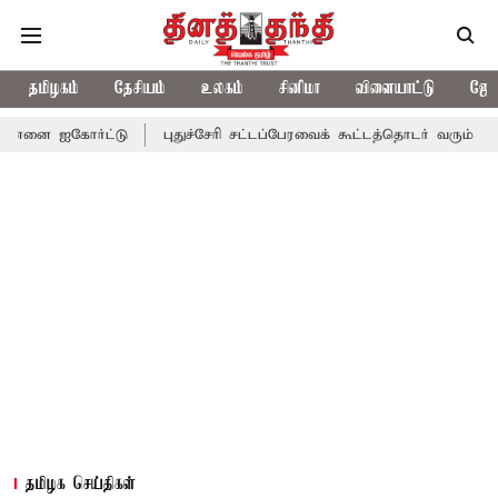
தமிழகம்
தேசியம்
உலகம்
சினிமா
விளையாட்டு
ஜோத
்ட்டு
புதுச்சேரி சட்டப்பேரவைக் கூட்டத்தொடர் வரும் 24ம் தொடங்கும
தமிழக செய்திகள்