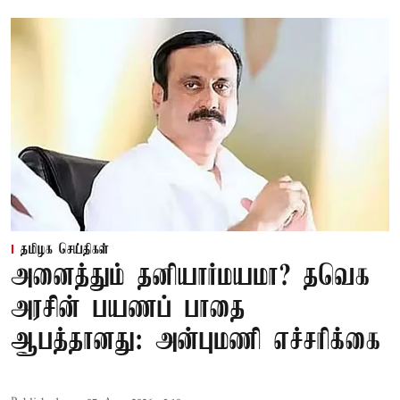
தமிழக செய்திகள்
அனைத்தும் தனியார்மயமா? தவெக
அரசின் பயணப் பாதை
ஆபத்தானது: அன்புமணி எச்சரிக்கை