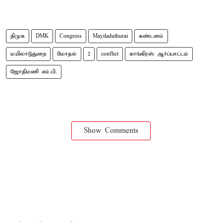
திமுக
DMK
Congress
Mayiladuthurai
கண்டனம்
மயிலாடுதுறை
மோதல்
2
conflict
காங்கிரஸ் ஆர்ப்பாட்டம்
ஜோதிமணி எம்.பி.
Show Comments