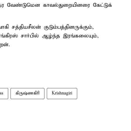
தர வேண்டுமென காவல்துறையினரை கேட்டுக்
ி சத்தியசீலன் குடும்பத்தினருக்கும்,
காங்கிரஸ் சார்பில் ஆழ்ந்த இரங்கலையும்,
ேன்.
ss
கிருஷ்ணகிரி
Krishnagiri