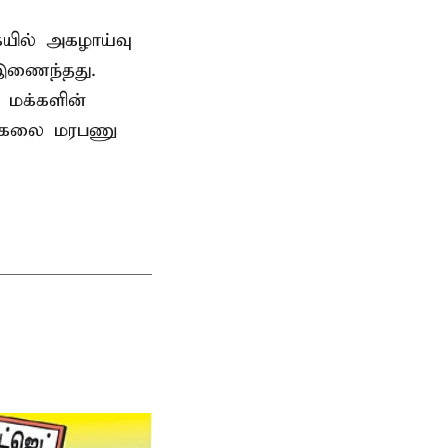
ையில் அகழாய்வு
 இணைந்தது.
 மக்களின்
பல்கலை மரபணு