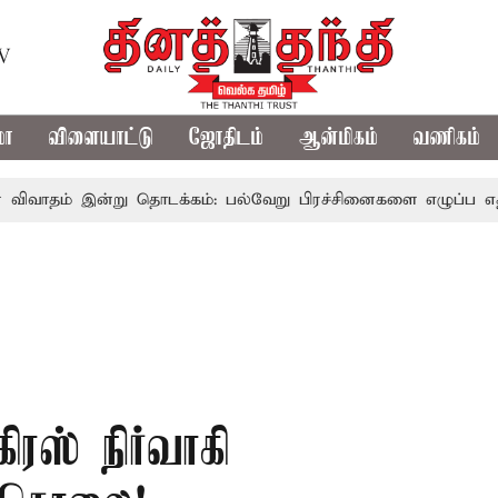
TV
மா
விளையாட்டு
ஜோதிடம்
ஆன்மிகம்
வணிகம்
 இன்று தொடக்கம்: பல்வேறு பிரச்சினைகளை எழுப்ப எதிர்க்கட்சிக
ிரஸ் நிர்வாகி