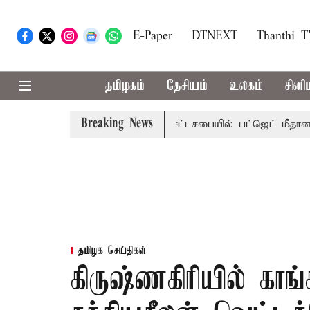
E-Paper
DTNEXT
Thanthi 
தமிழகம்
தேசியம்
உலகம்
சினி
Breaking News
மாற்றமா?, தடுமாற்றமா?
சட்டசபையில் பட்ஜெட் மீதான விவாதம்
தமிழக செய்திகள்
கிருஷ்ணகிரியில் காங்க