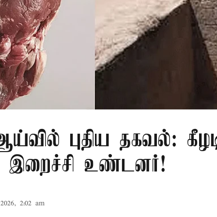
்வில் புதிய தகவல்: கீழட
 இறைச்சி உண்டனர்!
2026, 2:02 am