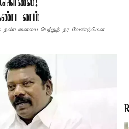
க்கொலை! –
கண்டனம்
த தண்டனையை பெற்றுத் தர வேண்டுமென
R