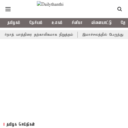
தமிழகம்
தேசியம்
உலகம்
சினிமா
விளையாட்டு
ஜோத
் யாத்திரை தற்காலிகமாக நிறுத்தம்
இமாச்சலத்தில் பேருந்து விபத்து;
தமிழக செய்திகள்