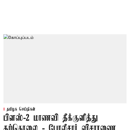
தமிழக செய்திகள்
பிளஸ்-2 மாணவி தீக்குளித்து
தற்கொலை - போலீசார் விசாரணை