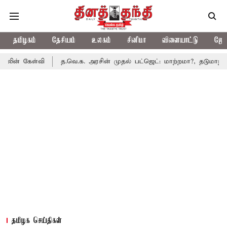
தமிழகம்
தேசியம்
உலகம்
சினிமா
விளையாட்டு
ஜோத
வி
த.வெ.க. அரசின் முதல் பட்ஜெட்: மாற்றமா?, தடுமாற்றமா?
சட்
தமிழக செய்திகள்