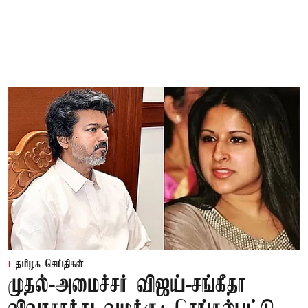
தமிழக செய்திகள்
முதல்-அமைச்சர் விஜய்-சங்கீதா