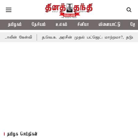
தமிழகம்
தேசியம்
உலகம்
சினிமா
விளையாட்டு
ஜோத
ள்வி
த.வெ.க. அரசின் முதல் பட்ஜெட்: மாற்றமா?, தடுமாற்றமா?
ச
தமிழக செய்திகள்