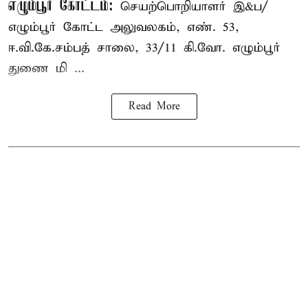
எழும்பூர் கோட்டம்:
செயற்பொறியாளர் இ&ப/
எழும்பூர் கோட்ட அலுவலகம், எண். 53,
ஈ.வி.கே.சம்பத் சாலை, 33/11 கி.வோ. எழும்பூர்
துணை மி ...
Read More