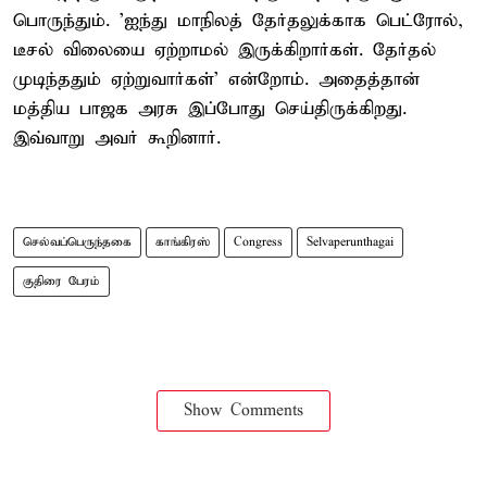
பொருந்தும். 'ஐந்து மாநிலத் தேர்தலுக்காக பெட்ரோல்,
டீசல் விலையை ஏற்றாமல் இருக்கிறார்கள். தேர்தல்
முடிந்ததும் ஏற்றுவார்கள்’ என்றோம். அதைத்தான்
மத்திய பாஜக அரசு இப்போது செய்திருக்கிறது.
இவ்வாறு அவர் கூறினார்.
செல்வப்பெருந்தகை
காங்கிரஸ்
Congress
Selvaperunthagai
குதிரை பேரம்
Show Comments