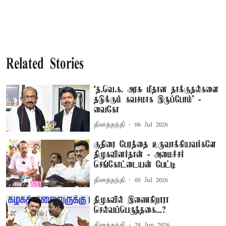
Related Stories
‘த.வெ.க. அரசு மீதான தாக்குதல்களை
தடுக்கும் கவசமாக இருப்போம்’ -
வைகோ
தினத்தந்தி
06 Jul 2026
குதிரை பேரத்தை உருவாக்கியவர்களே
திமுகவினர்தான் - அமைச்சர்
செங்கோட்டையன் பேட்டி
தினத்தந்தி
05 Jul 2026
திமுகவில் இணைகிறாரா
செல்வப்பெருந்தகை...?
தினத்தந்தி
28 Jun 2026