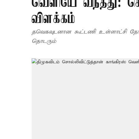
வெளியே வந்தது: செ
விளக்கம்
தவெகவுடனான கூட்டணி உள்ளாட்சி தேர்த
தொடரும்