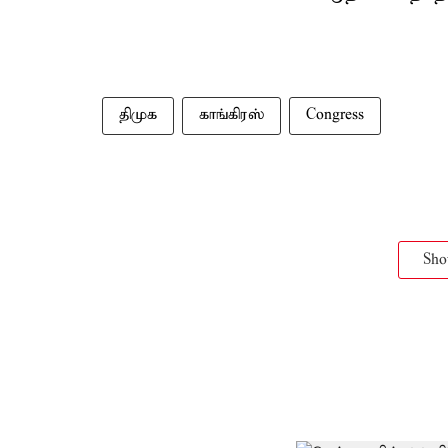
திமுக
காங்கிரஸ்
Congress
Sh