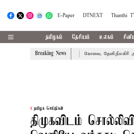
E-Paper
DTNEXT
Thanthi 
தமிழகம்
தேசியம்
உலகம்
சினி
Breaking News
ழக்கை வாபஸ் பெற்றார் சங்கீதா
கோவை, தேனி,நீலகிரி ஆகிய 
தமிழக செய்திகள்
திமுகவிடம் சொல்லிவிட