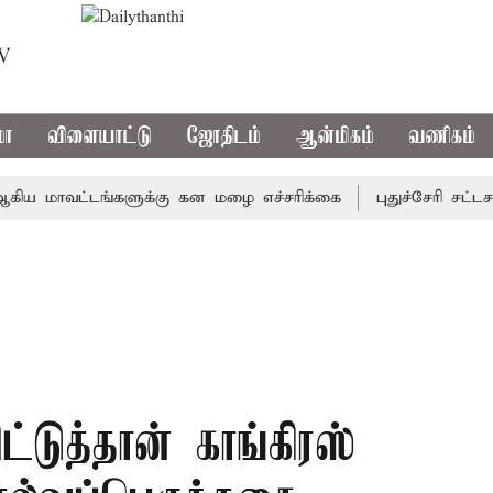
TV
மா
விளையாட்டு
ஜோதிடம்
ஆன்மிகம்
வணிகம்
மாவட்டங்களுக்கு கன மழை எச்சரிக்கை
புதுச்சேரி சட்டசபைய
்டுத்தான் காங்கிரஸ்