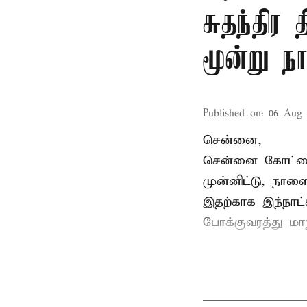
சுதந்திர
மூன்று ந
Published on
:
06 Aug 
சென்னை,
சென்னை கோட்டைய
முன்னிட்டு, நாள
இதற்காக இந்நாட
போக்குவரத்து மா