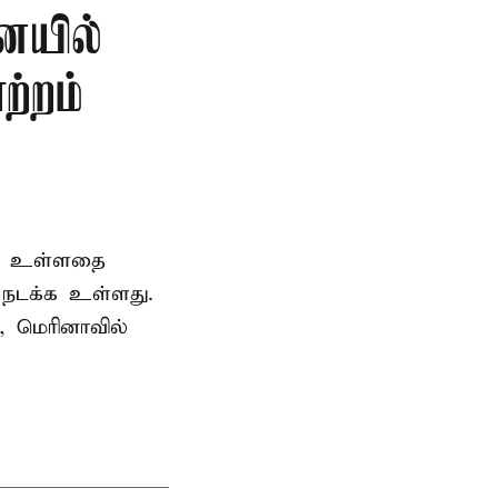
ையில்
ற்றம்
ெற உள்ளதை
ி நடக்க உள்ளது.
, மெரினாவில்