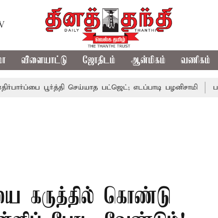
TV
மா
விளையாட்டு
ஜோதிடம்
ஆன்மிகம்
வணிகம்
பை பூர்த்தி செய்யாத பட்ஜெட்; எடப்பாடி பழனிசாமி
பட்ஜெட்டில
ை கருத்தில் கொண்டு