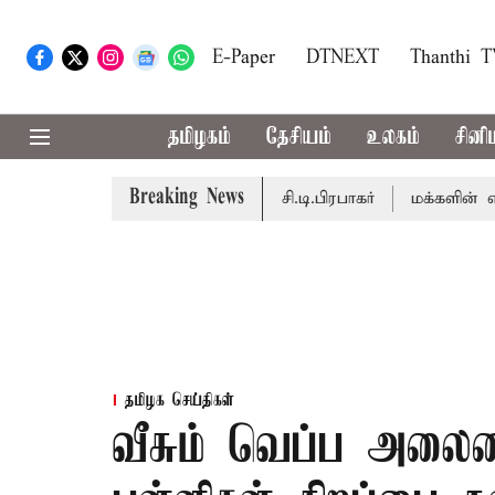
E-Paper
DTNEXT
Thanthi 
தமிழகம்
தேசியம்
உலகம்
சினி
Breaking News
ெறும் - சபாநாயகர் ஜே.சி.டி.பிரபாகர்
மக்களின் எதிர்பார்ப்
தமிழக செய்திகள்
வீசும் வெப்ப அலைய