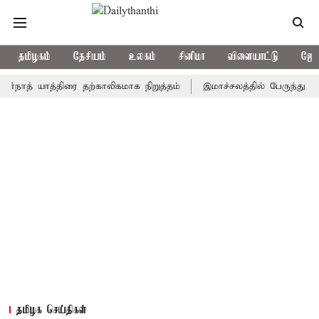
தமிழகம்
தேசியம்
உலகம்
சினிமா
விளையாட்டு
ஜோத
 யாத்திரை தற்காலிகமாக நிறுத்தம்
இமாச்சலத்தில் பேருந்து விபத்து;
தமிழக செய்திகள்