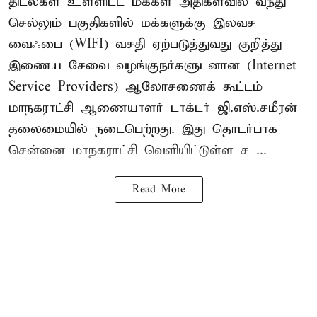
திடல்கள் உள்ளிட்ட மக்கள் அதிகளவில் வந்து
செல்லும் பகுதிகளில் மக்களுக்கு இலவச
வைஃபை (WIFI) வசதி ஏற்படுத்துவது குறித்து
இணைய சேவை வழங்குநர்களுடனான (Internet
Service Providers) ஆலோசணைக் கூட்டம்
மாநகராட்சி ஆணையாளர் டாக்டர் ஜி.எஸ்.சமீரன்
தலைமையில் நடைபெற்றது. இது தொடர்பாக
சென்னை மாநகராட்சி வெளியிட்டுள்ள ச ...
Read More