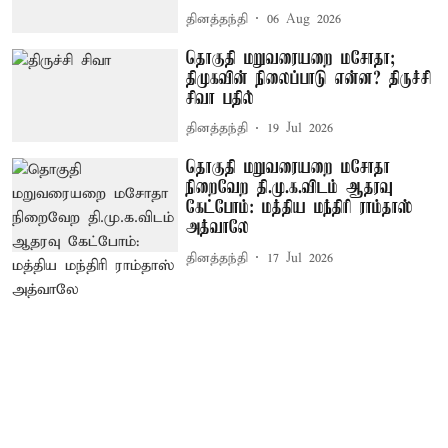
தினத்தந்தி
06 Aug 2026
தொகுதி மறுவரையறை மசோதா;
திமுகவின் நிலைப்பாடு என்ன? திருச்சி
சிவா பதில்
தினத்தந்தி
19 Jul 2026
தொகுதி மறுவரையறை மசோதா
நிறைவேற தி.மு.க.விடம் ஆதரவு
கேட்போம்: மத்திய மந்திரி ராம்தாஸ்
அத்வாலே
தினத்தந்தி
17 Jul 2026