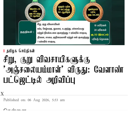
தமிழக செய்திகள்
சிறு, குறு விவசாயிகளுக்கு
'அஞ்சலையம்மாள்' விருது: வேளாண்
பட்ஜெட்டில் அறிவிப்பு
X
Published on
:
06 Aug 2026, 5:53 am
சென்னை,
தமிழக சட்டசபையில் நேற்று 2026-27-ம்
ஆண்டுக்கான த.வெ.க. அரசின் முதல் 'பட்ஜெட்'