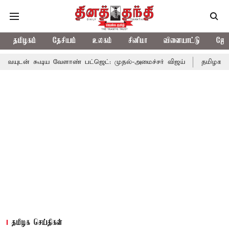
தமிழகம்
தேசியம்
உலகம்
சினிமா
விளையாட்டு
ஜோத
ூடிய வேளாண் பட்ஜெட்: முதல்-அமைச்சர் விஜய்
தமிழக அரசியலில் 
தமிழக செய்திகள்