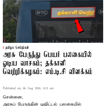
தமிழக செய்திகள்
அரசு பேருந்து பெயர் பலகையில்
ஓடிய வாசகம்; தக்காளி
வெற்றிக்கழகம்: எம்.டி.சி விளக்கம்
Published on
:
06 Aug 2026, 8:32 am
சென்னை,
அரசுப் பேருந்தின் டிஜிட்டல் பலகையில்