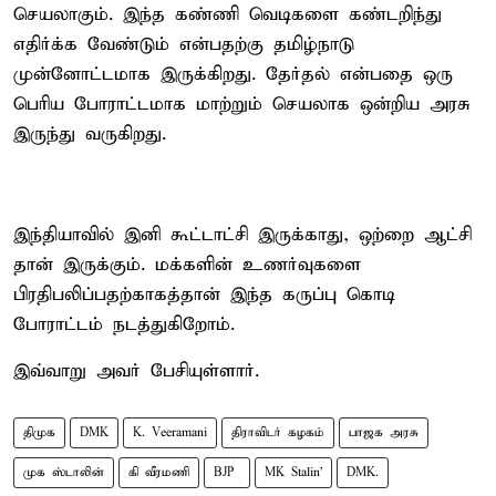
செயலாகும். இந்த கண்ணி வெடிகளை கண்டறிந்து
எதிர்க்க வேண்டும் என்பதற்கு தமிழ்நாடு
முன்னோட்டமாக இருக்கிறது. தேர்தல் என்பதை ஒரு
பெரிய போராட்டமாக மாற்றும் செயலாக ஒன்றிய அரசு
இருந்து வருகிறது.
இந்தியாவில் இனி கூட்டாட்சி இருக்காது, ஒற்றை ஆட்சி
தான் இருக்கும். மக்களின் உணர்வுகளை
பிரதிபலிப்பதற்காகத்தான் இந்த கருப்பு கொடி
போராட்டம் நடத்துகிறோம்.
இவ்வாறு அவர் பேசியுள்ளார்.
திமுக
DMK
K. Veeramani
திராவிடர் கழகம்
பாஜக அரசு
முக ஸ்டாலின்
கி வீரமணி
BJP ​
MK Stalin'
DMK.