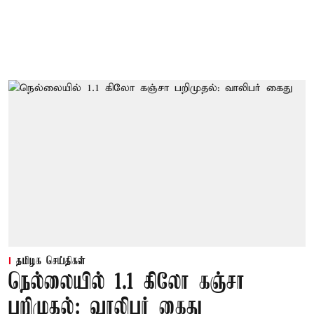
தமிழக செய்திகள்
நெல்லையில் 1.1 கிலோ கஞ்சா
பறிமுதல்: வாலிபர் கைது