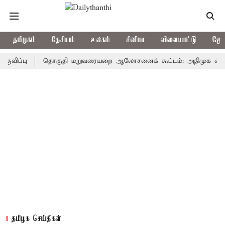
தமிழகம்
தேசியம்
உலகம்
சினிமா
விளையாட்டு
ஜோத
பு
தொகுதி மறுவரையறை ஆலோசனைக் கூட்டம்: அதிமுக எம்பிக்கள் பு
தமிழக செய்திகள்