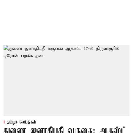
தமிழக செய்திகள்
துணை ஜனாதிபதி வருகை: ஆகஸ்ட்