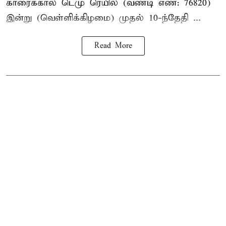
காரைக்கால் டெமு ரெயில் (வண்டி எண்: 76820)
இன்று (வெள்ளிக்கிழமை) முதல் 10-ந்தேதி ...
Read More