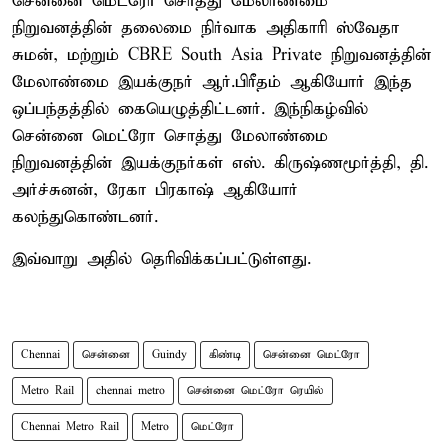
சென்னை மெட்ரோ சொத்து மேலாண்மை
நிறுவனத்தின் தலைமை நிர்வாக அதிகாரி ஸ்வேதா
சுமன், மற்றும் CBRE South Asia Private நிறுவனத்தின்
மேலாண்மை இயக்குநர் ஆர்.பிரீதம் ஆகியோர் இந்த
ஒப்பந்தத்தில் கையெழுத்திட்டனர். இந்நிகழ்வில்
சென்னை மெட்ரோ சொத்து மேலாண்மை
நிறுவனத்தின் இயக்குநர்கள் எஸ். கிருஷ்ணமூர்த்தி, தி.
அர்ச்சுனன், ரேகா பிரகாஷ் ஆகியோர்
கலந்துகொண்டனர்.
இவ்வாறு அதில் தெரிவிக்கப்பட்டுள்ளது.
Chennai
சென்னை
Guindy
கிண்டி
சென்னை மெட்ரோ
Metro Rail
chennai metro
சென்னை மெட்ரோ ரெயில்
Chennai Metro Rail
Metro
மெட்ரோ