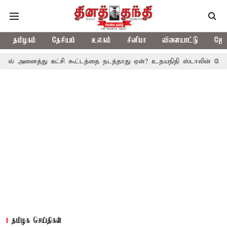
தமிழகம்
தேசியம்
உலகம்
சினிமா
விளையாட்டு
ஜோத
்து கட்சி கூட்டத்தை நடத்தாது ஏன்? உதயநிதி ஸ்டாலின் கேள்வி
த.வ
தமிழக செய்திகள்