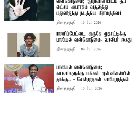
வன்கொடுமை; குற்றவாளியிடம் ரூ.1
லட்சம் அபராதம் வசூலித்து
மதுவிருந்து நடத்திய கிராமத்தினர்
தினத்தந்தி
13 Jul 2026
ராணிப்பேட்டை அருகே மூதாட்டிக்கு
பாலியல் வன்கொடுமை- வாலிபர் கைது
தினத்தந்தி
04 Jul 2026
பாலியல் வன்கொடுமை;
கயவர்களுக்கு மக்கள் முன்னிலையில்
தூக்கு.. - வேல்முருகன் வலியுறுத்தல்
தினத்தந்தி
15 Jun 2026