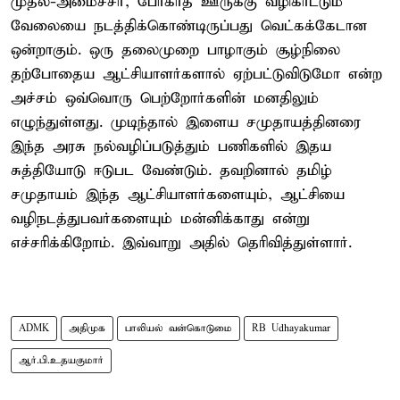
முதல்-அமைச்சர், போகாத ஊருக்கு வழிகாட்டும்
வேலையை நடத்திக்கொண்டிருப்பது வெட்கக்கேடான
ஒன்றாகும். ஒரு தலைமுறை பாழாகும் சூழ்நிலை
தற்போதைய ஆட்சியாளர்களால் ஏற்பட்டுவிடுமோ என்ற
அச்சம் ஒவ்வொரு பெற்றோர்களின் மனதிலும்
எழுந்துள்ளது. முடிந்தால் இளைய சமுதாயத்தினரை
இந்த அரசு நல்வழிப்படுத்தும் பணிகளில் இதய
சுத்தியோடு ஈடுபட வேண்டும். தவறினால் தமிழ்
சமுதாயம் இந்த ஆட்சியாளர்களையும், ஆட்சியை
வழிநடத்துபவர்களையும் மன்னிக்காது என்று
எச்சரிக்கிறோம். இவ்வாறு அதில் தெரிவித்துள்ளார்.
ADMK
அதிமுக
பாலியல் வன்கொடுமை
RB Udhayakumar
ஆர்.பி.உதயகுமார்