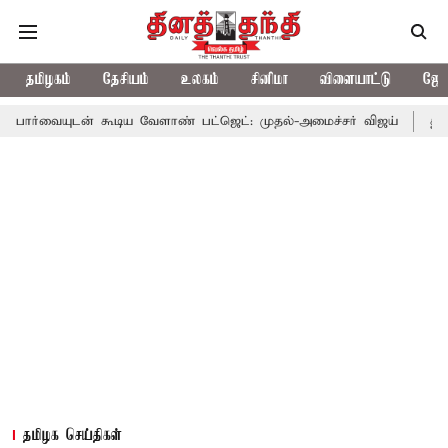
தமிழகம்
தேசியம்
உலகம்
சினிமா
விளையாட்டு
ஜோத
் கூடிய வேளாண் பட்ஜெட்: முதல்-அமைச்சர் விஜய்
தமிழக அரசியலி
தமிழக செய்திகள்