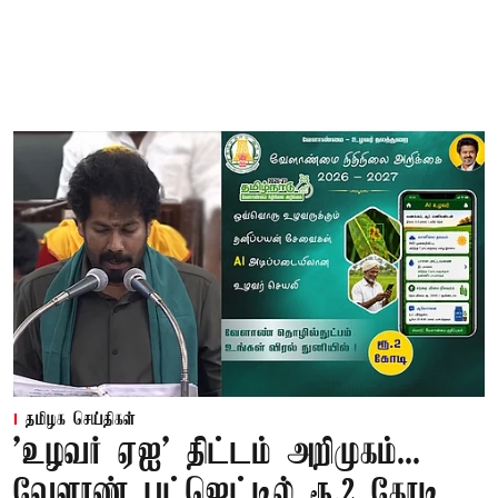
தமிழக செய்திகள்
'உழவர் ஏஐ' திட்டம் அறிமுகம்...
வேளாண் பட்ஜெட்டில் ரூ.2 கோடி