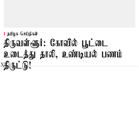
தமிழக செய்திகள்
திருவள்ளூர்: கோவில் பூட்டை
உடைத்து தாலி, உண்டியல் பணம்
திருட்டு!
X
Published on
:
09 Aug 2026, 7:02 am
திருத்தணி,
திருவள்ளூர் மாவட்டம், திருவாலங்காடு ஒன்றியம்
சின்னம்மாபேட்டை கிராமத்தில் ரெயில் நிலையம்
அருகே நாகாலம்மன் கோவில் உள்ளது.