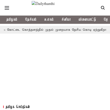
தமிழகம்
தேசியம்
உலகம்
சினிமா
விளையாட்டு
ஜோத
 கோட்டை கொத்தளத்தில் முதல் முறையாக தேசிய கொடி ஏற்றுகிறார், முதல்-
தமிழக செய்திகள்