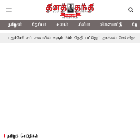
தமிழகம்
தேசியம்
உலகம்
சினிமா
விளையாட்டு
ஜோத
ேரி சட்டசபையில் வரும் 24ம் தேதி பட்ஜெட் தாக்கல் செய்கிறார் முதல்-அமை
தமிழக செய்திகள்