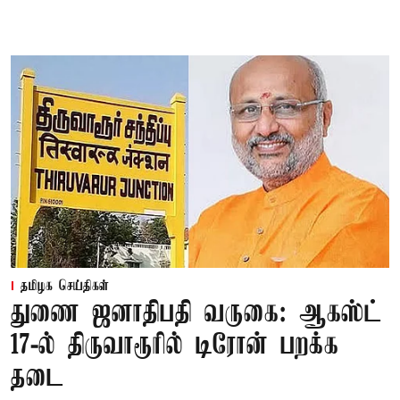
தமிழக செய்திகள்
துணை ஜனாதிபதி வருகை: ஆகஸ்ட்
17-ல் திருவாரூரில் டிரோன் பறக்க
தடை