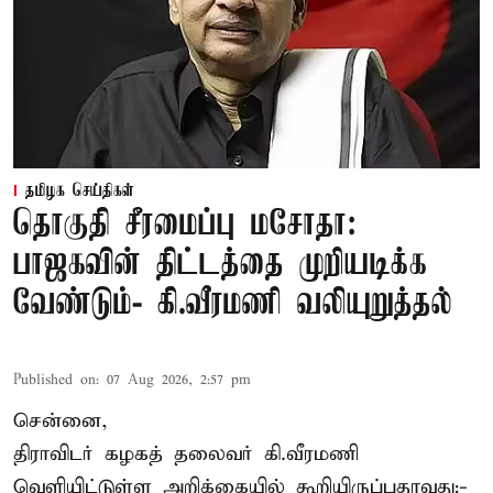
தமிழக செய்திகள்
தொகுதி சீரமைப்பு மசோதா:
பாஜகவின் திட்டத்தை முறியடிக்க
வேண்டும்- கி.வீரமணி வலியுறுத்தல்
Published on
:
07 Aug 2026, 2:57 pm
சென்னை,
திராவிடர் கழகத் தலைவர் கி.வீரமணி
வெளியிட்டுள்ள அறிக்கையில் கூறியிருப்பதாவது:-