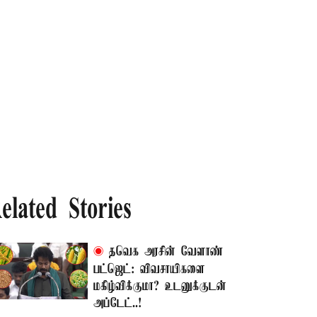
elated Stories
தவெக அரசின் வேளாண்
பட்ஜெட்: விவசாயிகளை
மகிழ்விக்குமா? உடனுக்குடன்
அப்டேட்..!