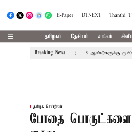
E-Paper
DTNEXT
Thanthi 
தமிழகம்
தேசியம்
உலகம்
சினி
Breaking News
ேண்டும்: அமைச்சர் வினோத்
5 ஆண்டுகளுக்கு ரூ.600 கோடியி
தமிழக செய்திகள்
போதை பொருட்களை க