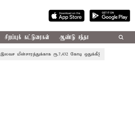
சிறப்புக் கட்டுரைகள்
ஆண்டு சந்தா
ாரத்துக்காக ரூ.7,432 கோடி ஒதுக்கீடு; வேளாண் பட்ஜெட்டில் அற