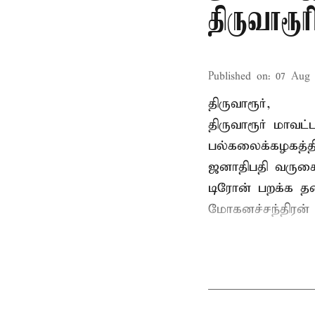
திருவாரூ
Published on
:
07 Aug 
திருவாரூர்,
திருவாரூர் மாவட்
பல்கலைக்கழகத்த
ஜனாதிபதி வருகைத
டிரோன் பறக்க தடை
மோகனச்சந்திரன் வ