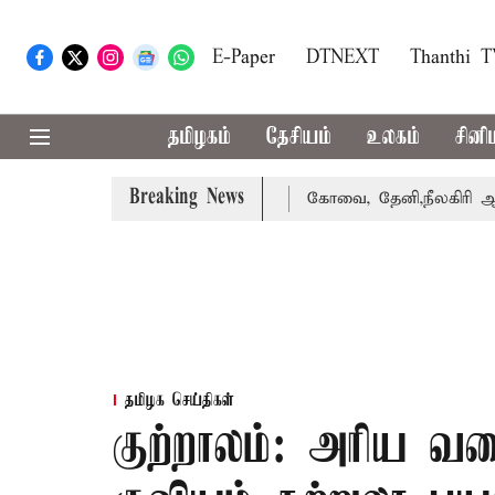
E-Paper
DTNEXT
Thanthi 
தமிழகம்
தேசியம்
உலகம்
சினி
Breaking News
ை வாபஸ் பெற்றார் சங்கீதா
கோவை, தேனி,நீலகிரி ஆகிய மாவட
தமிழக செய்திகள்
குற்றாலம்: அரிய 