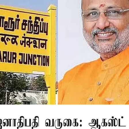
ாதிபதி வருகை: ஆகஸ்ட் 