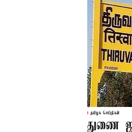
தமிழக செய்திகள்
துணை ஜன