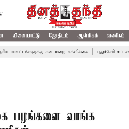
TV
மா
விளையாட்டு
ஜோதிடம்
ஆன்மிகம்
வணிகம்
்டங்களுக்கு கன மழை எச்சரிக்கை
புதுச்சேரி சட்டசபையில் 
வகை பழங்களை வாங்க