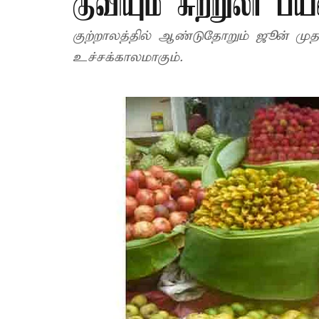
குவியும் சுற்றுலா ப
குற்றாலத்தில் ஆண்டுதோறும் ஜூன் முத
உச்சக்காலமாகும்.