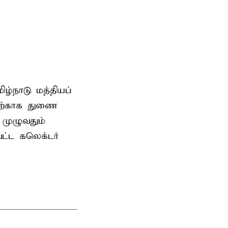
ிழ்நாடு மத்தியப்
தற்காக துணை
முழுவதும்
வட்ட கலெக்டர்