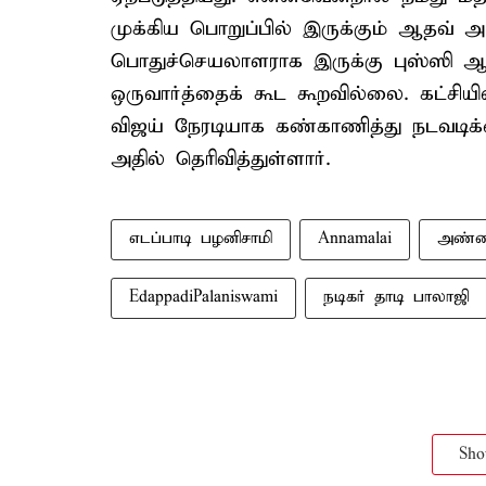
முக்கிய பொறுப்பில் இருக்கும் ஆதவ் 
பொதுச்செயலாளராக இருக்கு புஸ்ஸி ஆன
ஒருவார்த்தைக் கூட கூறவில்லை. கட்சி
விஜய் நேரடியாக கண்காணித்து நடவடிக்க
அதில் தெரிவித்துள்ளார்.
எடப்பாடி பழனிசாமி
Annamalai
அண்
EdappadiPalaniswami
நடிகர் தாடி பாலாஜி
Sh