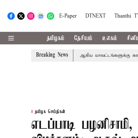
E-Paper
DTNEXT
Thanthi 
தமிழகம்
தேசியம்
உலகம்
சினி
Breaking News
ா
கோவை, தேனி,நீலகிரி ஆகிய மாவட்டங்களுக்கு கன மழை எச
தமிழக செய்திகள்
எடப்பாடி பழனிசாமி