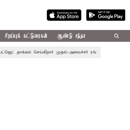
சிறப்புக் கட்டுரைகள்
ஆண்டு சந்தா
தாக்கல் செய்கிறார் முதல்-அமைச்சர் ரங்கசாமி
எதிர்க்கட்சிக