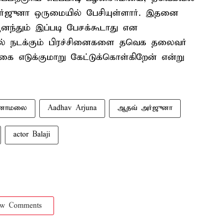
அர்ஜுனா ஒருமையில் பேசியுள்ளார். இதனை
ந்தும் இப்படி பேசக்கூடாது என
யில் நடக்கும் பிரச்சினைகளை தவெக தலைவர்
ை எடுக்குமாறு கேட்டுக்கொள்கிறேன் என்று
ணாமலை
Aadhav Arjuna
ஆதவ் அர்ஜுனா
actor Balaji
ow Comments