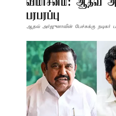
விமர்சனம்: ஆதவ் அ
பரபரப்பு
ஆதவ் அர்ஜுனாவின் பேச்சுக்கு நடிகர் ப