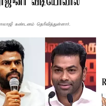
ர்ஜுனா வீடியோவால்
ாலாஜி கண்டனம் தெரிவித்துள்ளார்.
R