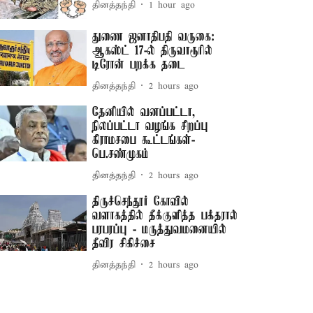
தினத்தந்தி
1 hour ago
துணை ஜனாதிபதி வருகை:
ஆகஸ்ட் 17-ல் திருவாரூரில்
டிரோன் பறக்க தடை
தினத்தந்தி
2 hours ago
தேனியில் வனப்பட்டா,
நிலப்பட்டா வழங்க சிறப்பு
கிராமசபை கூட்டங்கள்-
பெ.சண்முகம்
தினத்தந்தி
2 hours ago
திருச்செந்தூர் கோவில்
வளாகத்தில் தீக்குளித்த பக்தரால்
பரபரப்பு - மருத்துவமனையில்
தீவிர சிகிச்சை
தினத்தந்தி
2 hours ago