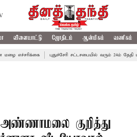
TV
மா
விளையாட்டு
ஜோதிடம்
ஆன்மிகம்
வணிகம்
்சரிக்கை
புதுச்சேரி சட்டசபையில் வரும் 24ம் தேதி பட்ஜெட் 
, அண்ணாமலை குறித்து