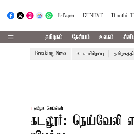
E-Paper
DTNEXT
Thanthi 
தமிழகம்
தேசியம்
உலகம்
சினி
Breaking News
ில மோசடி: கைதானவர் சிறையில் உயிரிழப்பு
தமிழகத்தில் இ
தமிழக செய்திகள்
கடலூர்: நெய்வேலி என்