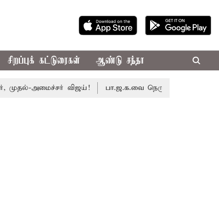
சிறப்புக் கட்டுரைகள்
ஆண்டு சந்தா
தல்-அமைச்சர் விஜய்!
பா.ஜ.க.வை நெருங்குகிறதா தி.மு.க.? அ