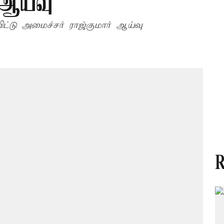
 ஆய்வு
ட்டு அமைச்சர் ராஜ்குமார் ஆய்வு
R