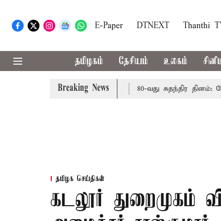
E-Paper
DTNEXT
Thanthi 
தமிழகம்
தேசியம்
உலகம்
சினி
Breaking News
: மத்திய அரசு கூறுவதென்ன..?
80-வது சுதந்திர தினம்: கோட
தமிழக செய்திகள்
கடலூர் துறைமுகம் வ