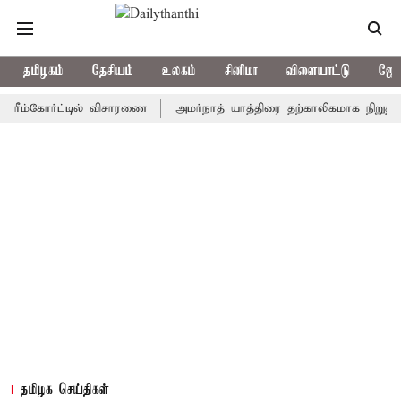
தமிழகம்
தேசியம்
உலகம்
சினிமா
விளையாட்டு
ஜோத
்கோர்ட்டில் விசாரணை
அமர்நாத் யாத்திரை தற்காலிகமாக நிறுத்தம்
தமிழக செய்திகள்