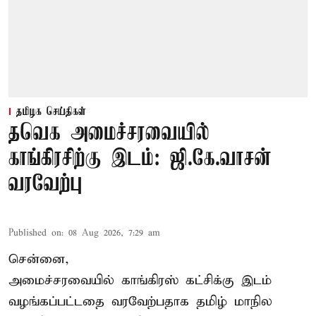
தமிழக செய்திகள்
தவெக அமைச்சரவையில்
காங்கிரசிற்கு இடம்: ஜி.கே.வாசன்
வரவேற்பு
Published on
:
08 Aug 2026, 7:29 am
சென்னை,
அமைச்சரவையில் காங்கிரஸ் கட்சிக்கு இடம்
வழங்கப்பட்டதை வரவேற்பதாக தமிழ் மாநில