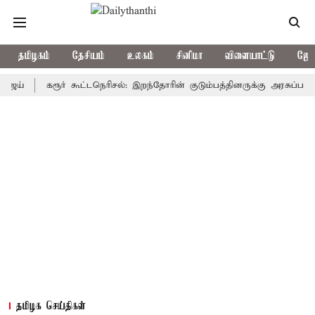
தமிழகம்
தேசியம்
உலகம்
சினிமா
விளையாட்டு
ஜோத
கரூர் கூட்டநெரிசல்: இறந்தோரின் குடும்பத்தினருக்கு அரசுப்பணி வழக்க
தமிழக செய்திகள்