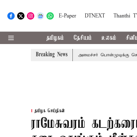
E-Paper
DTNEXT
Thanthi 
தமிழகம்
தேசியம்
உலகம்
சினி
Breaking News
ஜய் அழைப்பு
முன்னாள் அமைச்சர் பொன்முடிக்கு சென்னை நீதி
தமிழக செய்திகள்
ராமேசுவரம் கடற்கரை