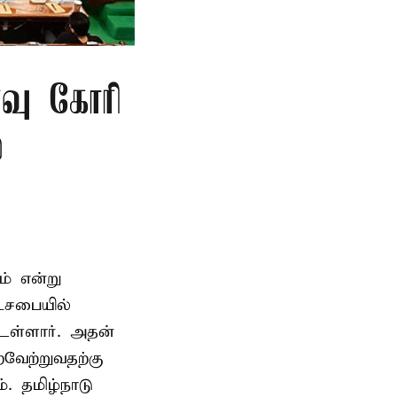
்வு கோரி
்
ம் என்று
டசபையில்
உள்ளார். அதன்
வேற்றுவதற்கு
. தமிழ்நாடு