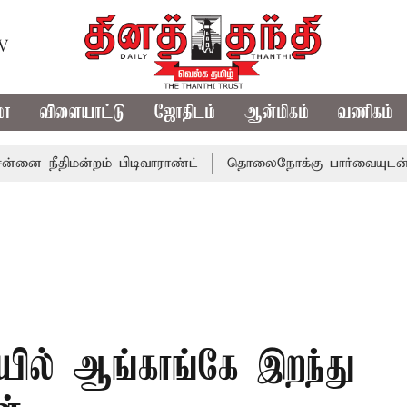
TV
மா
விளையாட்டு
ஜோதிடம்
ஆன்மிகம்
வணிகம்
மன்றம் பிடிவாராண்ட்
தொலைநோக்கு பார்வையுடன் கூடிய வே
யில் ஆங்காங்கே இறந்து