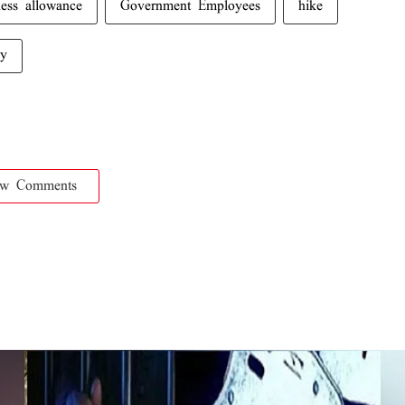
ness allowance
Government Employees
hike
ay
ow Comments