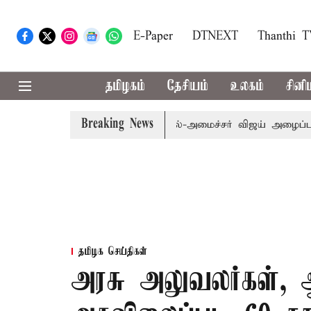
E-Paper
DTNEXT
Thanthi 
தமிழகம்
தேசியம்
உலகம்
சினி
Breaking News
ி.க்கள் கூட்டத்துக்கு முதல்-அமைச்சர் விஜய் அழைப்பு
முன
தமிழக செய்திகள்
அரசு அலுவலர்கள், ஆ