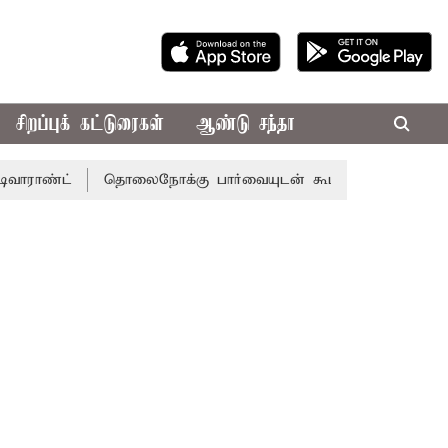
சிறப்புக் கட்டுரைகள்
ஆண்டு சந்தா
்
தொலைநோக்கு பார்வையுடன் கூடிய வேளாண் பட்ஜெட்: முத