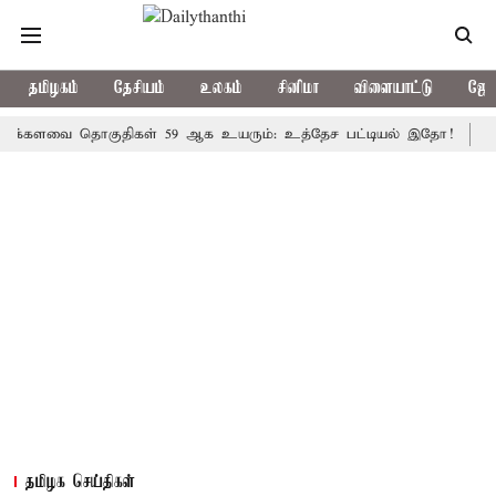
தமிழகம்
தேசியம்
உலகம்
சினிமா
விளையாட்டு
ஜோத
வை தொகுதிகள் 59 ஆக உயரும்: உத்தேச பட்டியல் இதோ!
முதல்-அம
தமிழக செய்திகள்