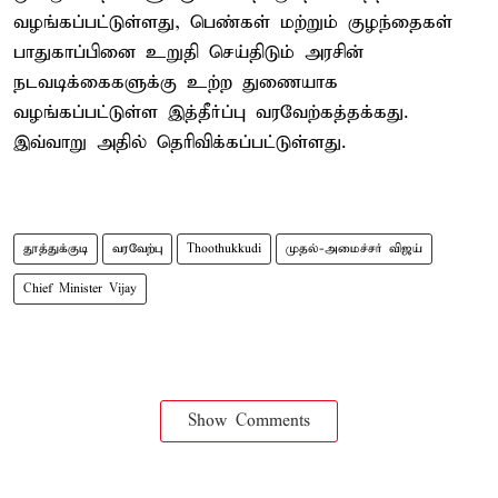
வழங்கப்பட்டுள்ளது, பெண்கள் மற்றும் குழந்தைகள்
பாதுகாப்பினை உறுதி செய்திடும் அரசின்
நடவடிக்கைகளுக்கு உற்ற துணையாக
வழங்கப்பட்டுள்ள இத்தீர்ப்பு வரவேற்கத்தக்கது.
இவ்வாறு அதில் தெரிவிக்கப்பட்டுள்ளது.
தூத்துக்குடி
வரவேற்பு
Thoothukkudi
முதல்-அமைச்சர் விஜய்
Chief Minister Vijay
Show Comments