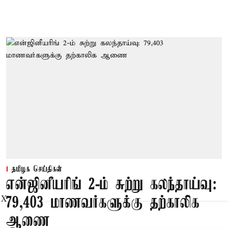
தமிழக செய்திகள்
என்ஜினீயரிங் 2-ம் சுற்று கலந்தாய்வு:
79,403 மாணவர்களுக்கு தற்காலிக
X
ஆணை