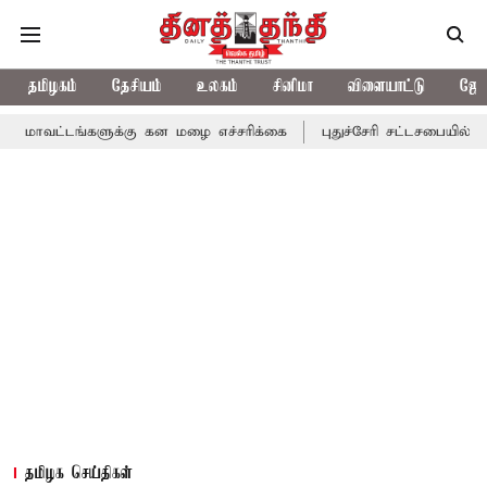
தமிழகம்
தேசியம்
உலகம்
சினிமா
விளையாட்டு
ஜோத
்களுக்கு கன மழை எச்சரிக்கை
புதுச்சேரி சட்டசபையில் வரும் 24ம் 
தமிழக செய்திகள்