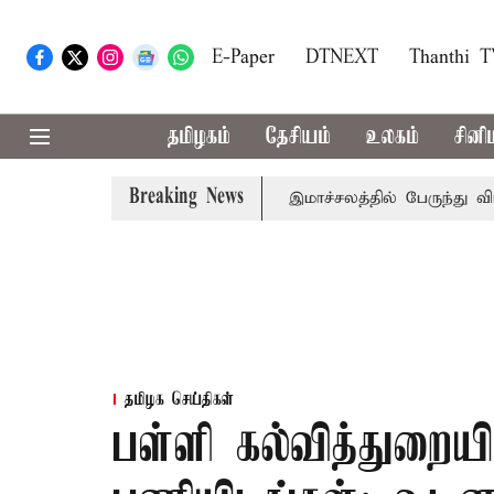
E-Paper
DTNEXT
Thanthi 
தமிழகம்
தேசியம்
உலகம்
சினி
Breaking News
திரை தற்காலிகமாக நிறுத்தம்
இமாச்சலத்தில் பேருந்து விபத்த
தமிழக செய்திகள்
பள்ளி கல்வித்துறையி