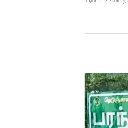
ஈடுபட்ட 2 பேர் தம