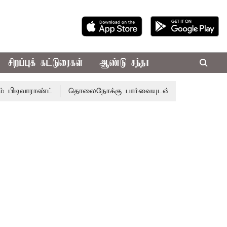
சிறப்புக் கட்டுரைகள்
ஆண்டு சந்தா
ாண்ட்
தொலைநோக்கு பார்வையுடன் கூடிய வேளாண் பட்ஜெட்: