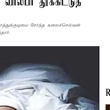
 வாலிபர் தூக்கிட்டுத்
தூத்துக்குடியை சேர்ந்த கலைச்செல்வன்
தார்.
R