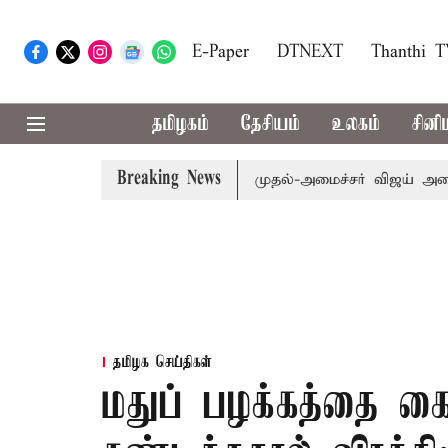
E-Paper
DTNEXT
Thanthi 
தமிழகம்
தேசியம்
உலகம்
சினி
Breaking News
ம்.பி.க்கள் கூட்டத்துக்கு முதல்-அமைச்சர் விஜய் அழைப்பு
தமிழக செய்திகள்
மதுப் பழக்கத்தை க