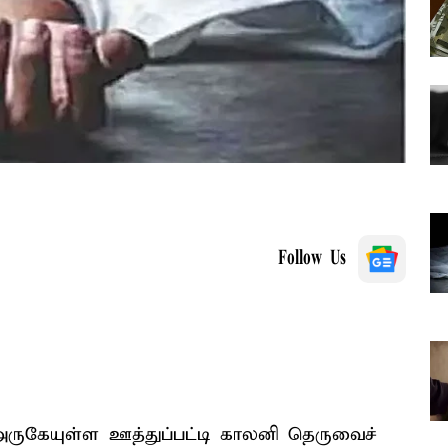
Follow Us
ர் அருகேயுள்ள ஊத்துப்பட்டி காலனி தெருவைச்