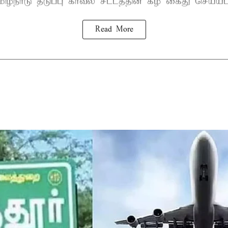
ிழ்நாடு தடுப்பு காவல் சட்டத்தின் கீழ்
கைது
செய்யப்
Read More