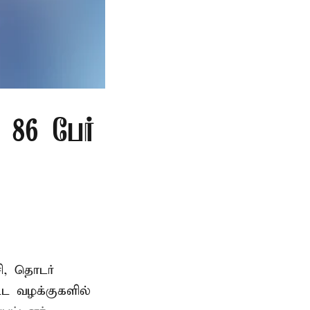
86 பேர்
ி, தொடர்
ட்ட வழக்குகளில்