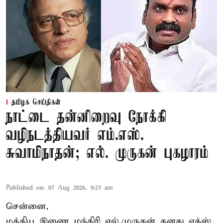
தமிழக செய்திகள்
நாட்டை தன்னிறைவு நோக்கி
வழிநடத்தியவர் எம்.எஸ்.
சுவாமிநாதன்; எல். முருகன் புகழாரம்
Published on
:
07 Aug 2026, 9:23 am
சென்னை,
மத்திய இணை மந்திரி
எல்.முருகன்
தனது எக்ஸ்