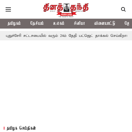
தமிழகம்
தேசியம்
உலகம்
சினிமா
விளையாட்டு
ஜோத
ரி சட்டசபையில் வரும் 24ம் தேதி பட்ஜெட் தாக்கல் செய்கிறார் முதல்-அமைச்
தமிழக செய்திகள்