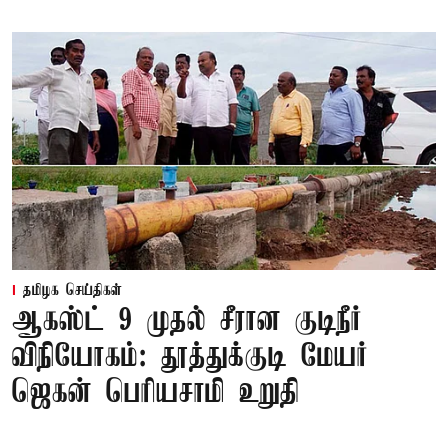
தமிழக செய்திகள்
ஆகஸ்ட் 9 முதல் சீரான குடிநீர்
விநியோகம்: தூத்துக்குடி மேயர்
ஜெகன் பெரியசாமி உறுதி