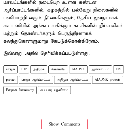
மாவட்டங்களில் நடைபெற உள்ள கண்டன
ஆர்ப்பாட்டங்களில், கழகத்தில் பல்வேறு நிலைகளில்
பணியாற்றி வரும் நிர்வாகிகளும்; தேசிய ஜனநாயகக்
கூட்டணியில் அங்கம் வகிக்கும் கட்சிகளின் நிர்வாகிகள்
மற்றும் தொண்டர்களும் பெருந்திரளாகக்
கலந்துகொள்ளுமாறு கேட்டுக்கொள்கிறோம்.
இவ்வாறு அதில் தெரிவிக்கப்பட்டுள்ளது.
பாஜக
BJP
அதிமுக
Annamalai
AIADMK
ஆர்ப்பாட்டம்
EPS
protect
பாஜக ஆர்ப்பாட்டம்
அதிமுக ஆர்ப்பாட்டம்
AIADMK protests
Edapadi Palanisamy
எடப்பாடி பழனிசாம்
Show Comments