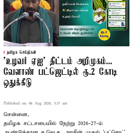
தமிழக செய்திகள்
'உழவர் ஏஐ' திட்டம் அறிமுகம்...
வேளாண் பட்ஜெட்டில் ரூ.2 கோடி
ஒதுக்கீடு
Published on
:
06 Aug 2026, 5:37 am
சென்னை,
தமிழக சட்டசபையில் நேற்று 2026-27-ம்
ஆண்டுக்கான த.வெ.க. அரசின் முதல் 'பட்ஜெட்'