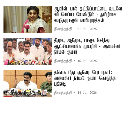
ஆவின் பால் தட்டுப்பாட்டை உடனே
சரி செய்ய வேண்டும் - தமிழிசை
சவுந்தரராஜன் வலியுறுத்தல்
தினத்தந்தி
21 Jul 2026
திமுக, அதிமுக, பாஜக சேர்ந்து
ஆட்சியமைக்க முயற்சி - அமைச்சர்
நிர்மல் குமார்
தினத்தந்தி
16 Jul 2026
தவெக மீது குதிரை பேர புகார்:
அமைச்சர் நிர்மல் குமார் கொடுத்த
பதிலடி
தினத்தந்தி
14 Jul 2026