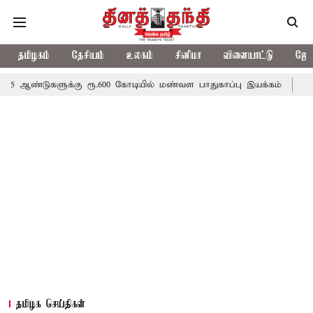
தமிழகம்
தேசியம்
உலகம்
சினிமா
விளையாட்டு
ஜோத
ுக்கு ரூ.600 கோடியில் மண்வள பாதுகாப்பு இயக்கம்
விவசாயிகளுக்க
தமிழக செய்திகள்