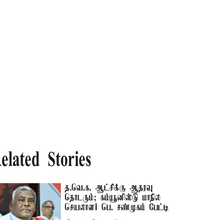
elated Stories
த.வெ.க. ஆட்சிக்கு ஆதரவு
தொடரும்; கம்யூனிஸ்டு மாநில
செயலாளர் பெ. சண்முகம் பேட்டி