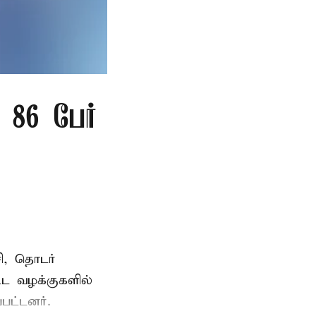
86 பேர்
ி, தொடர்
ட்ட வழக்குகளில்
பட்டனர்.