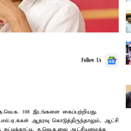
Follow Us
த.வெ.க. 108 இடங்களை கைப்பற்றியது.
்.எல்.ஏ.க்கள் ஆதரவு கொடுத்திருந்தாலும், ஆட்சி
ட்டிக்காட்டி, த.வெ.க.வை ஆட்சியமைக்க