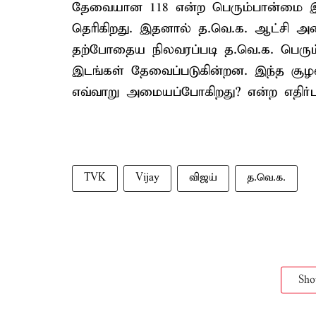
தேவையான 118 என்ற பெரும்பான்மை இட
தெரிகிறது. இதனால் த.வெ.க. ஆட்சி அமைப
தற்போதைய நிலவரப்படி த.வெ.க. பெரும
இடங்கள் தேவைப்படுகின்றன. இந்த சூழலி
எவ்வாறு அமையப்போகிறது? என்ற எதிர்பார
TVK
Vijay
விஜய்
த.வெ.க.
Sh