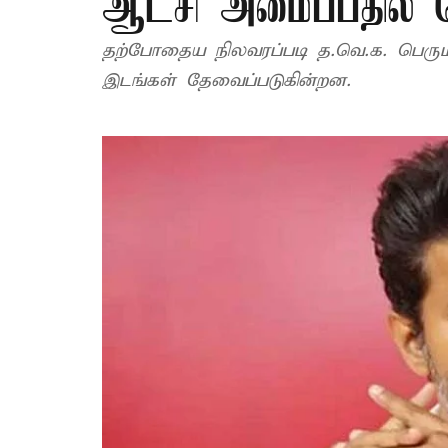
ஆட்சி அமைப்பதில் த
தற்போதைய நிலவரப்படி த.வெ.க. பெரும
இடங்கள் தேவைப்படுகின்றன.