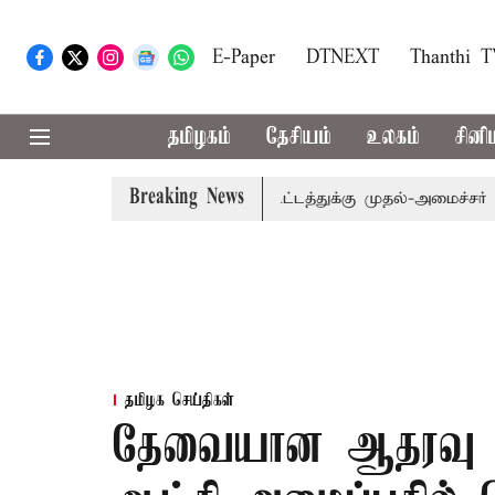
E-Paper
DTNEXT
Thanthi 
தமிழகம்
தேசியம்
உலகம்
சினி
Breaking News
ிவகாரம்: எம்.பி.க்கள் கூட்டத்துக்கு முதல்-அமைச்சர் விஜய் அ
தமிழக செய்திகள்
தேவையான ஆதரவு கி