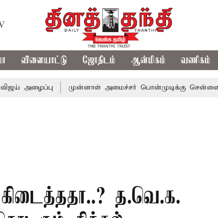
TV
மா
விளையாட்டு
ஜோதிடம்
ஆன்மிகம்
வணிகம்
ழைப்பு
முன்னாள் அமைச்சர் பொன்முடிக்கு சென்னை நீதிமன்ற
டைத்ததா..? த.வெ.க.