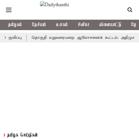
தமிழகம்
தேசியம்
உலகம்
சினிமா
விளையாட்டு
ஜோத
ப்பு
தொகுதி மறுவரையறை ஆலோசனைக் கூட்டம்: அதிமுக எம்பிக்கள் 
தமிழக செய்திகள்