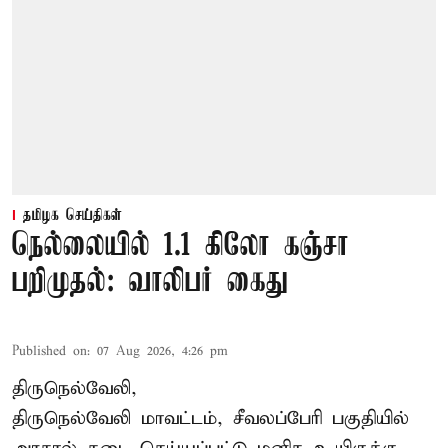
தமிழக செய்திகள்
நெல்லையில் 1.1 கிலோ கஞ்சா
பறிமுதல்: வாலிபர் கைது
Published on
:
07 Aug 2026, 4:26 pm
திருநெல்வேலி,
திருநெல்வேலி
மாவட்டம், சீவலப்பேரி பகுதியில்