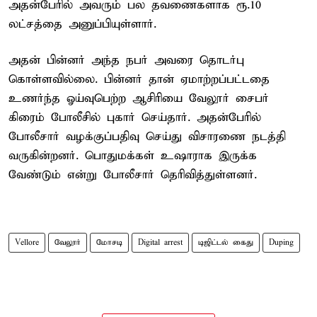
அதன்பேரில் அவரும் பல தவணைகளாக ரூ.10
லட்சத்தை அனுப்பியுள்ளார்.
அதன் பின்னர் அந்த நபர் அவரை தொடர்பு
கொள்ளவில்லை. பின்னர் தான் ஏமாற்றப்பட்டதை
உணர்ந்த ஓய்வுபெற்ற ஆசிரியை வேலூர் சைபர்
கிரைம் போலீசில் புகார் செய்தார். அதன்பேரில்
போலீசார் வழக்குப்பதிவு செய்து விசாரணை நடத்தி
வருகின்றனர். பொதுமக்கள் உஷாராக இருக்க
வேண்டும் என்று போலீசார் தெரிவித்துள்ளனர்.
Vellore
வேலூர்
மோசடி
Digital arrest
டிஜிட்டல் கைது
Duping