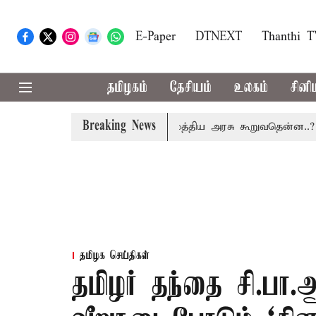
E-Paper
DTNEXT
Thanthi 
தமிழகம்
தேசியம்
உலகம்
சினி
Breaking News
ம் கட்டணம் வசூலிக்கப்படாது: மத்திய அரசு கூறுவதென்ன..?
8
தமிழக செய்திகள்
தமிழர் தந்தை சி.பா.