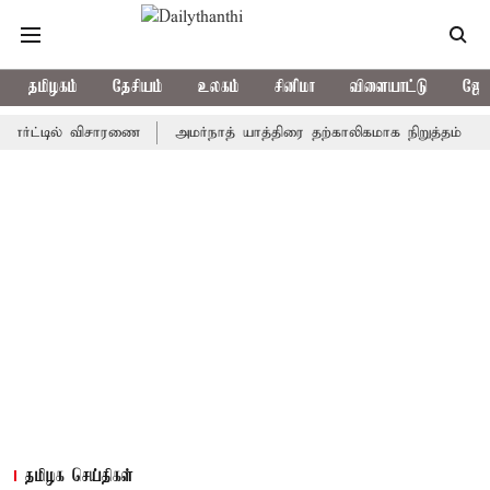
தமிழகம்
தேசியம்
உலகம்
சினிமா
விளையாட்டு
ஜோத
்டில் விசாரணை
அமர்நாத் யாத்திரை தற்காலிகமாக நிறுத்தம்
இமாச்ச
தமிழக செய்திகள்