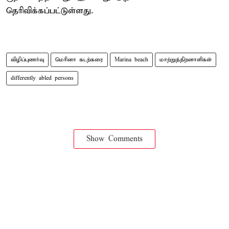
தெரிவிக்கப்பட்டுள்ளது.
விழிப்புணர்வு
மெரினா கடற்கரை
Marina beach
மாற்றுத்திறனாளிகள்
differently abled persons
Show Comments