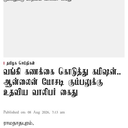
தமிழக செய்திகள்
வங்கி கணக்கை கொடுத்து கமிஷன்..
ஆன்லைன் மோசடி கும்பலுக்கு
உதவிய வாலிபர் கைது
Published on
:
08 Aug 2026, 7:13 am
ராமநாதபுரம்,