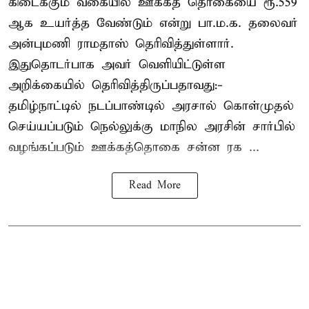
கிடைக்கும் வகையில் ஊக்கத் தொகையை ரூ.559
ஆக உயர்த்த வேண்டும் என்று பா.ம.க. தலைவர்
அன்புமணி ராமதாஸ் தெரிவித்துள்ளார்.
இதுதொடர்பாக அவர் வெளியிட்டுள்ள
அறிக்கையில் தெரிவித்திருப்பதாவது:-
தமிழ்நாட்டில் நடப்பாண்டில் அரசால் கொள்முதல்
செய்யப்படும் நெல்லுக்கு மாநில அரசின் சார்பில்
வழங்கப்படும் ஊக்கத்தொகை சன்ன ரக ...
Read More