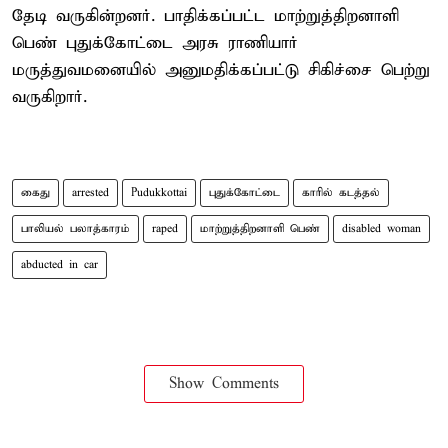
தேடி வருகின்றனர். பாதிக்கப்பட்ட மாற்றுத்திறனாளி
பெண் புதுக்கோட்டை அரசு ராணியார்
மருத்துவமனையில் அனுமதிக்கப்பட்டு சிகிச்சை பெற்று
வருகிறார்.
கைது
arrested
Pudukkottai
புதுக்கோட்டை
காரில் கடத்தல்
பாலியல் பலாத்காரம்
raped
மாற்றுத்திறனாளி பெண்
disabled woman
abducted in car
Show Comments