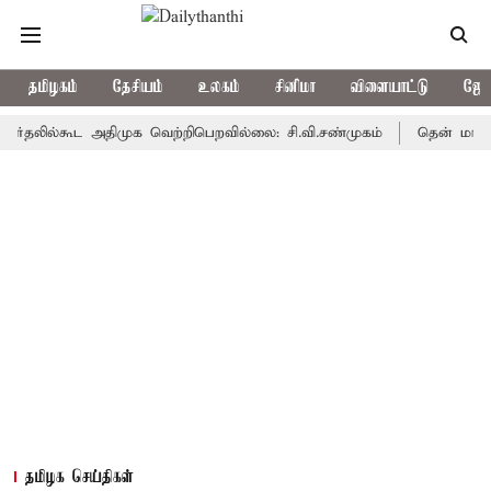
தமிழகம்
தேசியம்
உலகம்
சினிமா
விளையாட்டு
ஜோத
ல்கூட அதிமுக வெற்றிபெறவில்லை: சி.வி.சண்முகம்
தென் மாவட்டத்தில்
தமிழக செய்திகள்