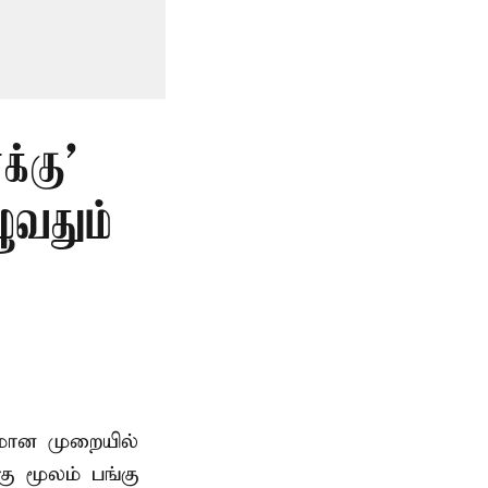
்கு’
ுவதும்
னமான முறையில்
 மூலம் பங்கு