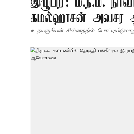
இழுபறி: ம.நீ.ம. நிர
கமல்ஹாசன் அவச
உதயசூரியன் சின்னத்தில் போட்டியிடுமாற