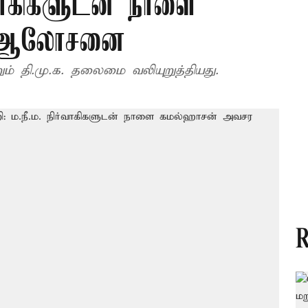
்வாகிகளுடன் நாளை
ர ஆலோசனை
ும் தி.மு.க. தலைமை வலியுறுத்தியது.
R