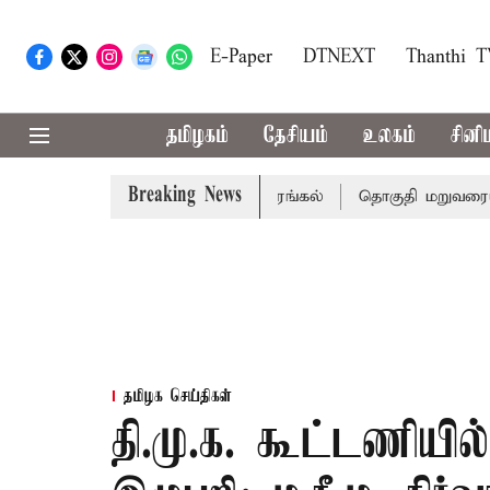
E-Paper
DTNEXT
Thanthi 
தமிழகம்
தேசியம்
உலகம்
சினி
Breaking News
; 7 பேர் பலி - பிரதமர் மோடி இரங்கல்
தொகுதி மறுவரையறை ந
தமிழக செய்திகள்
தி.மு.க. கூட்டணியில்