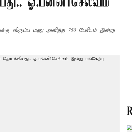
து.. ஓ.பன்னீர்செல்வம்
கு விருப்ப மனு அளித்த 750 பேரிடம் இன்று
R