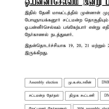
ஓ.பன்னீர்செல்வம் இன்று ப
இதில் தேனி மாவட்டத்தில் முன்னாள் ம
போடிநாயக்கனூர் சட்டமன்ற தொகுதியு
ஓ.பன்னீர்செல்வம் பங்கேற்பார் என்று எதி
நேர்காணல் நடத்துவார்.
இதன்தொடர்ச்சியாக 19, 20, 21 மற்றும்
இருக்கிறது.
Assembly election
மு.க.ஸ்டாலின்
DM
சட்டமன்ற தேர்தல்
திமுக கூட்டணி
DM
வேட்பாளர் நேர்காணல்
2026 assembly elect