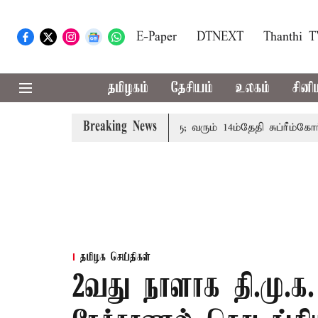
E-Paper
DTNEXT
Thanthi 
தமிழகம்
தேசியம்
உலகம்
சினி
Breaking News
்பத்தினருக்கு அரசுப்பணி வழக்கு; வரும் 14ம்தேதி சுப்ரீம்கோர்ட்ட
தமிழக செய்திகள்
2வது நாளாக தி.மு.க