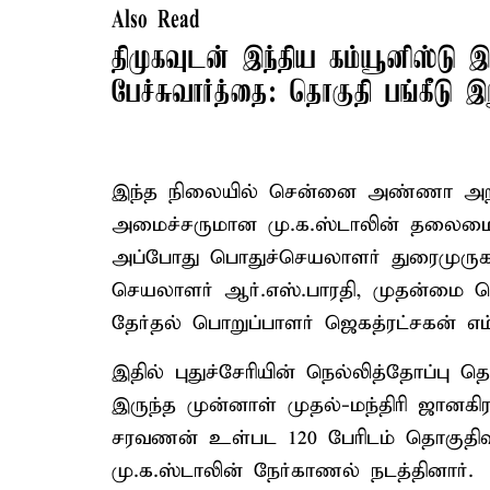
Also Read
திமுகவுடன் இந்திய கம்யூனிஸ்டு இ
பேச்சுவார்த்தை: தொகுதி பங்கீடு இ
இந்த நிலையில் சென்னை அண்ணா அறிவா
அமைச்சருமான மு.க.ஸ்டாலின் தலைமைய
அப்போது பொதுச்செயலாளர் துரைமுருகன
செயலாளர் ஆர்.எஸ்.பாரதி, முதன்மை செ
தேர்தல் பொறுப்பாளர் ஜெகத்ரட்சகன் எம
இதில் புதுச்சேரியின் நெல்லித்தோப்பு தொ
இருந்த முன்னாள் முதல்-மந்திரி ஜானகி
சரவணன் உள்பட 120 பேரிடம் தொகுதிவ
மு.க.ஸ்டாலின் நேர்காணல் நடத்தினார்.