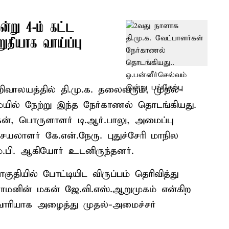
ன்று 4-ம் கட்ட
றுதியாக வாய்ப்பு
லயத்தில் தி.மு.க. தலைவரும், முதல்-
ில் நேற்று இந்த நேர்காணல் தொடங்கியது.
், பொருளாளர் டி.ஆர்.பாலு, அமைப்பு
யலாளர் கே.என்.நேரு. புதுச்சேரி மாநில
்.பி. ஆகியோர் உடனிருந்தனர்.
குதியில் போட்டியிட விருப்பம் தெரிவித்து
ராமனின் மகன் ஜே.வி.எஸ்.ஆறுமுகம் என்கிற
ாரியாக அழைத்து முதல்-அமைச்சர்