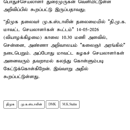
பொதுச்செயலாளர் துரைமுருகன் வெளியிட்டுள்ள
அறிவிப்பில் கூறப்பட்டு இருப்பதாவது;
“திமுக தலைவர் மு.க.ஸ்டாலின் தலைமையில் "தி.மு.க.
மாவட்ட செயலாளர்கள் கூட்டம்" 14-05-2026
(வியாழக்கிழமை) காலை 10.30 மணி அளவில்,
சென்னை, அண்ணா அறிவாலயம் "கலைஞர் அரங்கில்"
நடைபெறும். அப்போது மாவட்ட கழகச் செயலாளர்கள்
அனைவரும் தவறாமல் கலந்து கொள்ளும்படி
கேட்டுக்கொள்கிறேன். இவ்வாறு அதில்
கூறப்பட்டுள்ளது.
திமுக
மு.க.ஸ்டாலின்
DMK
M.K.Stalin