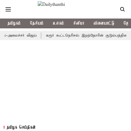
தமிழகம்
தேசியம்
உலகம்
சினிமா
விளையாட்டு
ஜோத
ைச்சர் விஜய்
கரூர் கூட்டநெரிசல்: இறந்தோரின் குடும்பத்தினருக்கு அ
தமிழக செய்திகள்