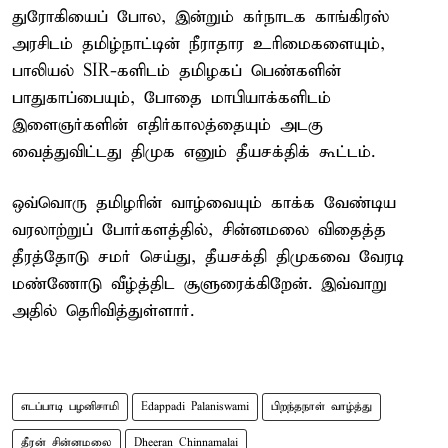
துரோகியைப் போல, இன்றும் கர்நாடக காங்கிரஸ்
அரசிடம் தமிழ்நாட்டின் நீராதார உரிமைகளையும்,
பாலியல் SIR-களிடம் தமிழகப் பெண்களின்
பாதுகாப்பையும், போதை மாபியாக்களிடம்
இளைஞர்களின் எதிர்காலத்தையும் அடகு
வைத்துவிட்டது திமுக எனும் தீயசக்திக் கூட்டம்.
ஒவ்வொரு தமிழரின் வாழ்வையும் காக்க வேண்டிய
வரலாற்றுப் போர்களத்தில், சின்னமலை விதைத்த
தீரத்தோடு சமர் செய்து, தீயசக்தி திமுகவை வேரடி
மண்ணோடு வீழ்த்திட சூளுரைக்கிறேன். இவ்வாறு
அதில் தெரிவித்துள்ளார்.
எடப்பாடி பழனிசாமி
Edappadi Palaniswami
பிறந்தநாள் வாழ்த்து
தீரன் சின்னமலை
Dheeran Chinnamalai