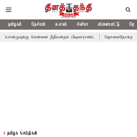
தமிழகம்
தேசியம்
உலகம்
சினிமா
விளையாட்டு
ஜோத
்கு சென்னை நீதிமன்றம் பிடிவாராண்ட்
தொலைநோக்கு பார்வையுடன் க
தமிழக செய்திகள்