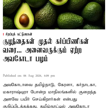
சிறப்புக் கட்டுரைகள்
குழந்தைகள் முதல் கர்ப்பிணிகள்
வரை... அனைவருக்கும் ஏற்ற
அவகோடா பழம்
Published on
:
06 Aug 2026, 4:09 pm
அவகோடாவை தமிழ்நாடு, கேரளா, கர்நாடகா,
மகாராஷ்டிரா போன்ற மாநிலங்களில் குறைந்த
அளவே பயிர் செய்கிறார்கள் என்பது
குறிப்பிடத்தக்கது. தமிழ்நாட்டில் அவகோடா