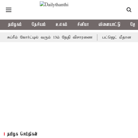
தமிழகம்
தேசியம்
உலகம்
சினிமா
விளையாட்டு
ஜோத
்ரீம் கோர்ட்டில் வரும் 13ம் தேதி விசாரணை
பட்ஜெட் மீதான 2-வது நாள
தமிழக செய்திகள்