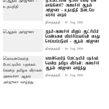
மு.க.ஸ்டாலின் ரூ.900 கோடி ஏன்
வாங்கினார்? அமைச்சர் ஆதவ்
அர்ஜுனா - உதயநிதி இடையே
காரசார வாதம்
தினத்தந்தி
07 Aug 2026
முதல்-அமைச்சர் விஜய் ஆட்சியில்
பெண்களை விமர்சிப்பவர்கள் கைது
செய்யப்படுவர் - ஆதவ் அர்ஜுனா
தினத்தந்தி
04 Aug 2026
காமன்வெல்த் போட்டியில் பதக்கம்
வென்ற தமிழக வீரர்கள்: அமைச்சர்
ஆதவ் அர்ஜுனா வாழ்த்து
தினத்தந்தி
01 Aug 2026