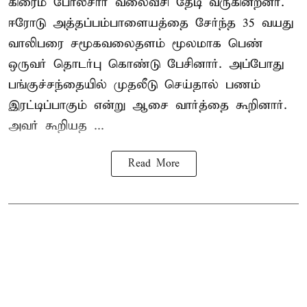
கிரைம் போலீசார் வலைவீசி தேடி வருகின்றனர்.
ஈரோடு அத்தப்பம்பாளையத்தை சேர்ந்த 35 வயது
வாலிபரை சமூகவலைதளம் மூலமாக பெண்
ஒருவர் தொடர்பு கொண்டு பேசினார். அப்போது
பங்குச்சந்தையில் முதலீடு செய்தால் பணம்
இரட்டிப்பாகும் என்று ஆசை வார்த்தை கூறினார்.
அவர் கூறியத ...
Read More