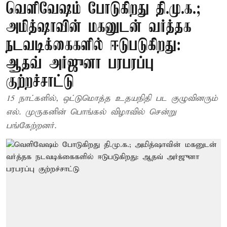
வெளிவேஷம் போடுகிறது தி.மு.க.;
அமித்ஷாவின் மகனுடன் வர்த்தக
நடவடிக்கைகளில் ஈடுபடுகிறது:
ஆதவ் அர்ஜுனா பரபரப்பு
குற்றச்சாட்டு
15 நாட்களில், ஒட்டுமொத்த உதயநிதி பட குழுவினரும்
எல். முருகனின் பொங்கல் விழாவில் சென்று
பங்கேற்றனர்.