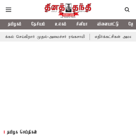
தமிழகம்
தேசியம்
உலகம்
சினிமா
விளையாட்டு
ஜோத
ெய்கிறார் முதல்-அமைச்சர் ரங்கசாமி
எதிர்க்கட்சிகள் அமளி: நாடாளு
தமிழக செய்திகள்