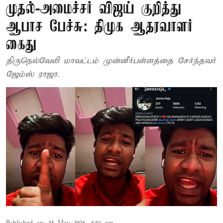
முதல்-அமைச்சர் விஜய் குறித்து
ஆபாச பேச்சு: திமுக ஆதரவாளர்
கைது
திருநெல்வேலி மாவட்டம் முன்னீர்பள்ளத்தை சேர்ந்தவர்
ஜேம்ஸ் ராஜா.