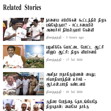
Related Stories
நாளைய எம்பிக்கள் கூட்டத்தில் திமுக
பங்கேற்குமா? - சட்டசபையில்
அமைச்சர் நிர்மல்குமார் கேள்வி
தினத்தந்தி
5 hours ago
பழனிக்கே மொட்டை போட்ட ஆட்சி
விஜய் ஆட்சி: திமுக விமர்சனம்
தினத்தந்தி
17 Jul 2026
அனிதா ராதாகிருஷ்ணன் கைது;
சர்வாதிகாரத்தின் உச்சம் -
ஆர்.எஸ்.பாரதி கண்டனம்
தினத்தந்தி
03 Jul 2026
குதிரை பேரத்தை தொடங்கியதே
திமுகதான்: வைகோ தாக்கு