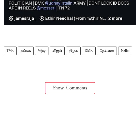
TVK
தவெக
Vijay
விஜய்
திமுக
DMK
நெல்லை
Nellai
Show Comments