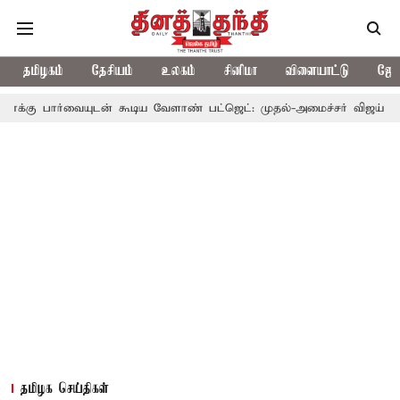
தமிழகம்
தேசியம்
உலகம்
சினிமா
விளையாட்டு
ஜோத
ுடன் கூடிய வேளாண் பட்ஜெட்: முதல்-அமைச்சர் விஜய்
தமிழக அரச
தமிழக செய்திகள்