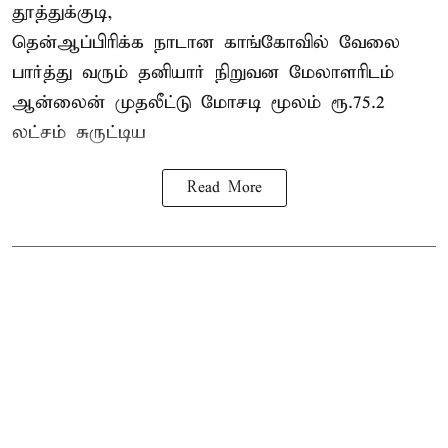
தூத்துக்குடி,
தென்ஆப்பிரிக்க நாடான
காங்கோ
வில் வேலை
பார்த்து வரும் தனியார் நிறுவன மேலாளரிடம்
ஆன்லைன் முதலீட்டு மோசடி மூலம் ரூ.75.2
லட்சம் சுருட்டிய
Read More