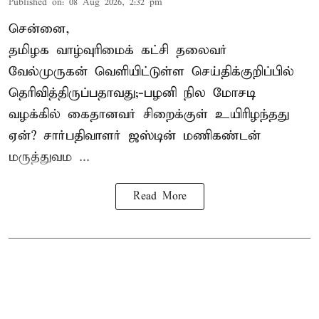
Published on
:
08 Aug 2026, 2:32 pm
சென்னை,
தமிழக வாழ்வுரிமைக் கட்சி தலைவர்
வேல்முருகன்
வெளியிட்டுள்ள செய்திக்குறிப்பில்
தெரிவித்திருப்பதாவது;-
பழனி நில மோசடி
வழக்கில் கைதானவர் சிறைக்குள் உயிரிழந்தது
ஏன்? சார்பதிவாளர் ஜஸ்டின் மணிகண்டன்
மருத்துவம ...
Read More