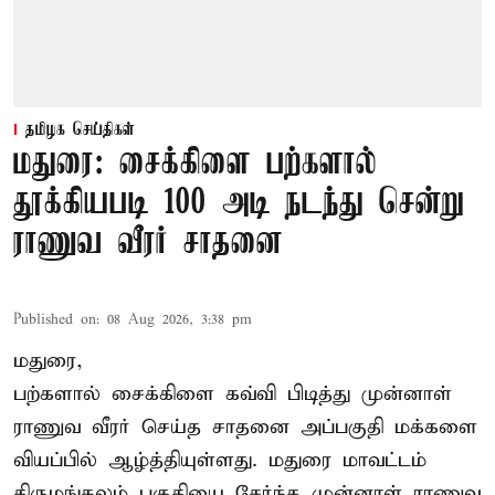
தமிழக செய்திகள்
மதுரை: சைக்கிளை பற்களால்
தூக்கியபடி 100 அடி நடந்து சென்று
ராணுவ வீரர் சாதனை
Published on
:
08 Aug 2026, 3:38 pm
மதுரை,
பற்களால் சைக்கிளை கவ்வி பிடித்து முன்னாள்
ராணுவ வீரர் செய்த சாதனை அப்பகுதி மக்களை
வியப்பில் ஆழ்த்தியுள்ளது. மதுரை மாவட்டம்
திருமங்கலம் பகுதியை சேர்ந்த
முன்னாள் ராணுவ