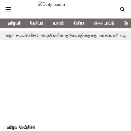
தமிழகம்
தேசியம்
உலகம்
சினிமா
விளையாட்டு
ஜோத
ர் கூட்டநெரிசல்: இறந்தோரின் குடும்பத்தினருக்கு அரசுப்பணி வழக்கு; வரும
தமிழக செய்திகள்