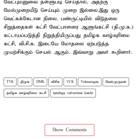
வேட்புமனுவை தள்ளுபடி செய்தால், அதற்கு
மேல்முறையீடு செய்யும் முறை இல்லை.இது ஒரு
வெட்கக்கேடான நிலை. பண்ருட்டியில் விடுதலை
சிறுத்தைகள் கட்சி வேட்பாளரை ஆளுங்கட்சி (தி.மு.க.)
கட்டாயப்படுத்தி நிறுத்தியிருப்பது தமிழக வாழ்வுரிமை
கட்சி, வி.சி.க. இடையே மோதலை ஏற்படுத்த
முயற்சிக்கும் செயல் ஆகும். இவ்வாறு அவர் கூறினார்.
TVK
திமுக
DMK
விசிக
VCK
Velmurugan
வேல்முருகன்
தமிழக வாழ்வுரிமை கட்சி
tamilaga valvurimai katchi
Show Comments