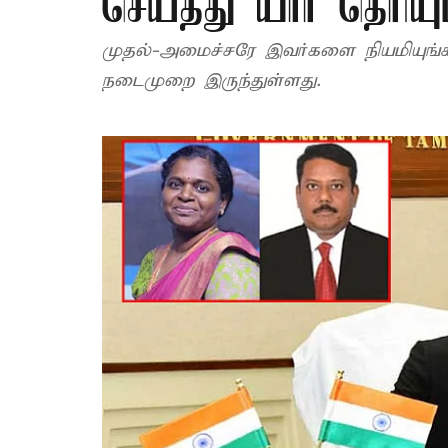
செய்தது யார் தெரியு
முதல்-அமைச்சரே இவர்களை நியமியுங்க
நடைமுறை இருந்துள்ளது.