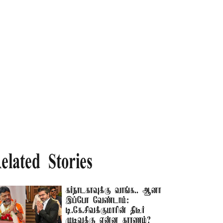
elated Stories
கர்நாடகாவுக்கு வாங்க.. ஆனா
இப்போ வேண்டாம்:
டி.கே.சிவக்குமாரின் திடீர்
முடிவுக்கு என்ன காரணம்?