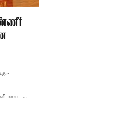
்ணீர்
ணை
து:-
ி மாவட் ...