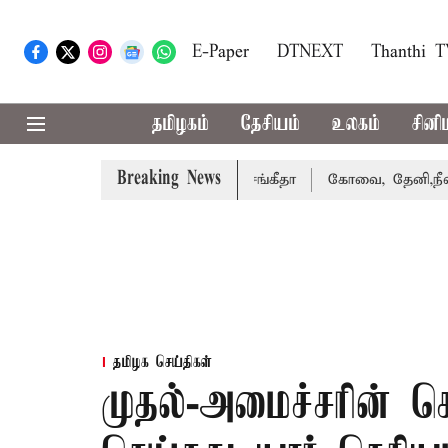
E-Paper
DTNEXT
Thanthi 
தமிழகம்
தேசியம்
உலகம்
சினி
Breaking News
ு வழக்கை வாபஸ் பெற்றார் சங்கீதா
கோவை, தேனி,நீலகிரி ஆக
தமிழக செய்திகள்
முதல்-அமைச்சரின் 