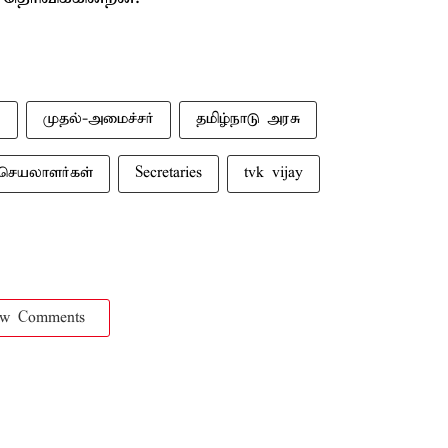
்
முதல்-அமைச்சர்
தமிழ்நாடு அரசு
செயலாளர்கள்
Secretaries
tvk vijay
ow Comments