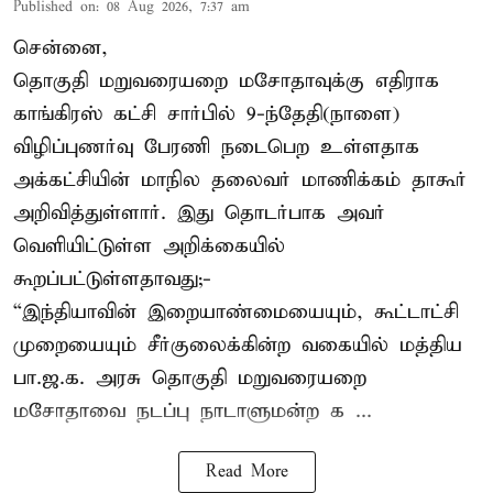
Published on
:
08 Aug 2026, 7:37 am
சென்னை,
தொகுதி மறுவரையறை மசோதாவுக்கு எதிராக
காங்கிரஸ் கட்சி சார்பில் 9-ந்தேதி(நாளை)
விழிப்புணர்வு பேரணி நடைபெற உள்ளதாக
அக்கட்சியின் மாநில தலைவர் மாணிக்கம் தாகூர்
அறிவித்துள்ளார். இது தொடர்பாக அவர்
வெளியிட்டுள்ள அறிக்கையில்
கூறப்பட்டுள்ளதாவது;-
“இந்தியாவின் இறையாண்மையையும், கூட்டாட்சி
முறையையும் சீர்குலைக்கின்ற வகையில் மத்திய
பா.ஜ.க. அரசு தொகுதி மறுவரையறை
மசோதாவை நடப்பு நாடாளுமன்ற க ...
Read More