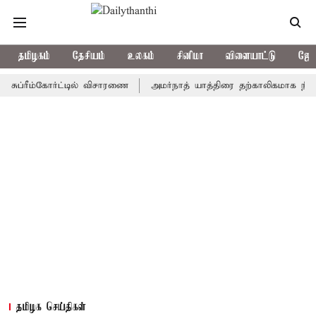
தமிழகம்
தேசியம்
உலகம்
சினிமா
விளையாட்டு
ஜோத
ீம்கோர்ட்டில் விசாரணை
அமர்நாத் யாத்திரை தற்காலிகமாக நிறுத்தம்
தமிழக செய்திகள்