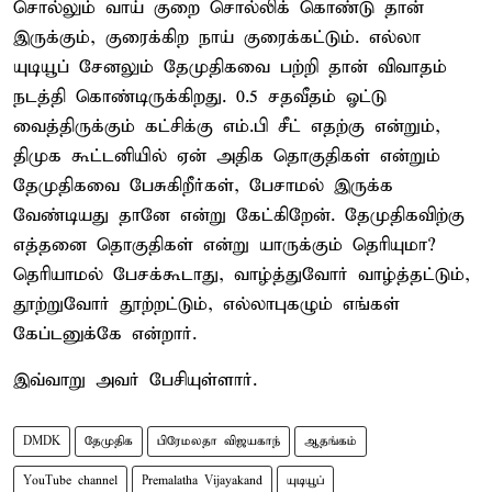
சொல்லும் வாய் குறை சொல்லிக் கொண்டு தான்
இருக்கும், குரைக்கிற நாய் குரைக்கட்டும். எல்லா
யுடியூப் சேனலும் தேமுதிகவை பற்றி தான் விவாதம்
நடத்தி கொண்டிருக்கிறது. 0.5 சதவீதம் ஓட்டு
வைத்திருக்கும் கட்சிக்கு எம்.பி சீட் எதற்கு என்றும்,
திமுக கூட்டனியில் ஏன் அதிக தொகுதிகள் என்றும்
தேமுதிகவை பேசுகிறீர்கள், பேசாமல் இருக்க
வேண்டியது தானே என்று கேட்கிறேன். தேமுதிகவிற்கு
எத்தனை தொகுதிகள் என்று யாருக்கும் தெரியுமா?
தெரியாமல் பேசக்கூடாது, வாழ்த்துவோர் வாழ்த்தட்டும்,
தூற்றுவோர் தூற்றட்டும், எல்லாபுகழும் எங்கள்
கேப்டனுக்கே என்றார்.
இவ்வாறு அவர் பேசியுள்ளார்.
DMDK
தேமுதிக
பிரேமலதா விஜயகாந்
ஆதங்கம்
YouTube channel
Premalatha Vijayakand
யுடியூப்