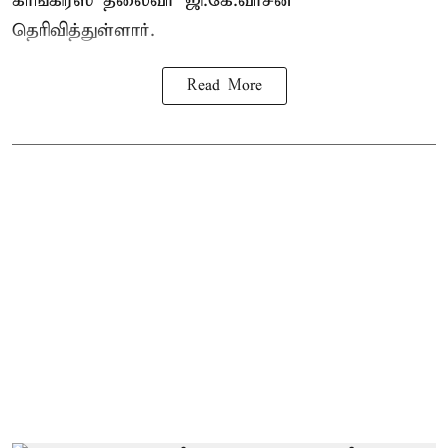
காங்கிரஸ் தலைவர் ஜி.கே.வாசன்
தெரிவித்துள்ளார்.
Read More