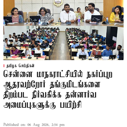
தமிழக செய்திகள்
சென்னை மாநகராட்சியில் நகர்ப்புற
ஆதரவற்றோர் தங்குமிடங்களை
திறம்பட நிர்வகிக்க தன்னார்வ
அமைப்புகளுக்கு பயிற்சி
Published on
:
06 Aug 2026, 2:54 pm