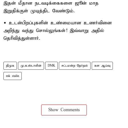
இதன் மீதான நடவடிக்கைகளை ஜூன் மாத
இறுதிக்குள் முடித்திட வேண்டும்.
• உடன்பிறப்புகளின் உண்மையான உணர்வினை
அறிந்து வந்து சொல்லுங்கள்! இவ்வாறு அதில்
தெரிவித்துள்ளார்.
திமுக
மு.க.ஸ்டாலின்
DMK
சட்டமன்ற தேர்தல்
கள ஆய்வு
mk stalin
Show Comments