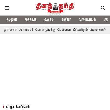
தமிழகம்
தேசியம்
உலகம்
சினிமா
விளையாட்டு
ஜோத
அமைச்சர் பொன்முடிக்கு சென்னை நீதிமன்றம் பிடிவாராண்ட்
தொலைநோ
தமிழக செய்திகள்