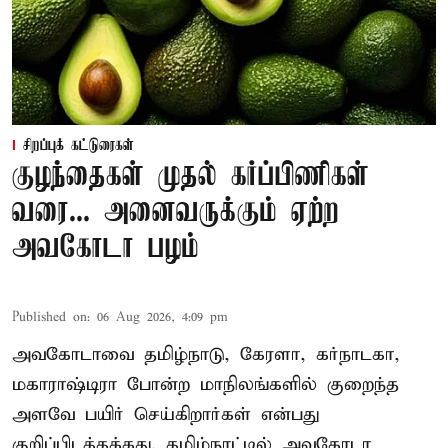
சிறப்புக் கட்டுரைகள்
குழந்தைகள் முதல் கர்ப்பிணிகள்
வரை... அனைவருக்கும் ஏற்ற
அவகோடா பழம்
Published on
:
06 Aug 2026, 4:09 pm
அவகோடாவை தமிழ்நாடு, கேரளா, கர்நாடகா,
மகாராஷ்டிரா போன்ற மாநிலங்களில் குறைந்த
அளவே பயிர் செய்கிறார்கள் என்பது
குறிப்பிடத்தக்கது. தமிழ்நாட்டில் அவகோடா