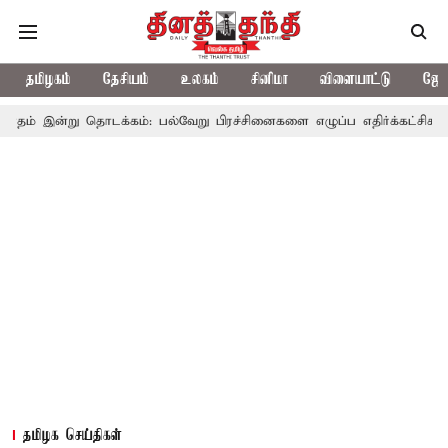
தமிழகம்
தேசியம்
உலகம்
சினிமா
விளையாட்டு
ஜோத
தொடக்கம்: பல்வேறு பிரச்சினைகளை எழுப்ப எதிர்க்கட்சிகள் திட்டம்
தமிழக செய்திகள்