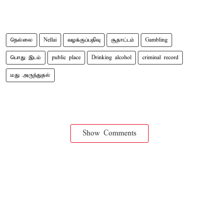
நெல்லை
Nellai
வழக்குப்பதிவு
சூதாட்டம்
Gambling
பொது இடம்
public place
Drinking alcohol
criminal record
மது அருந்துதல்
Show Comments