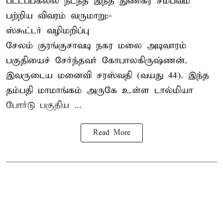
பட்டப்பகலில் நடந்த இந்த துணிகர சம்பவம்
பற்றிய விவரம் வருமாறு:-
ஸ்கூட்டர் வழிமறிப்பு
சேலம் குரங்குசாவடி நகர மலை அடிவாரம்
பகுதியைச் சேர்ந்தவர் கோபாலகிருஷ்ணன்.
இவருடைய மனைவி சரஸ்வதி (வயது 44). இந்த
தம்பதி மாமாங்கம் அருகே உள்ள டால்மியா
போர்டு பகுதிய ...
Read More