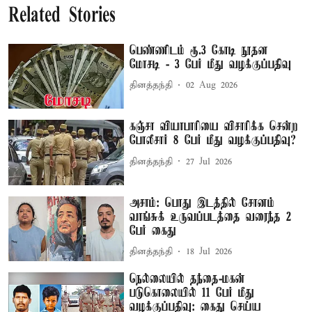
Related Stories
பெண்ணிடம் ரூ.3 கோடி நூதன
மோசடி - 3 பேர் மீது வழக்குப்பதிவு
தினத்தந்தி
02 Aug 2026
கஞ்சா வியாபாரியை விசாரிக்க சென்ற
போலீசார் 8 பேர் மீது வழக்குப்பதிவு?
தினத்தந்தி
27 Jul 2026
அசாம்: பொது இடத்தில் சோனம்
வாங்சுக் உருவப்படத்தை வரைந்த 2
பேர் கைது
தினத்தந்தி
18 Jul 2026
நெல்லையில் தந்தை-மகன்
படுகொலையில் 11 பேர் மீது
வழக்குப்பதிவு: கைது செய்ய