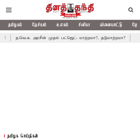
தமிழகம்
தேசியம்
உலகம்
சினிமா
விளையாட்டு
ஜோத
.க. அரசின் முதல் பட்ஜெட்: மாற்றமா?, தடுமாற்றமா?
சட்டசபையில் ப
தமிழக செய்திகள்