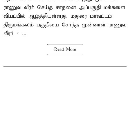
ராணுவ வீரர் செய்த சாதனை அப்பகுதி மக்களை
வியப்பில் ஆழ்த்தியுள்ளது. மதுரை மாவட்டம்
திருமங்கலம் பகுதியை சேர்ந்த
முன்னாள் ராணுவ
வீரர் < ...
Read More