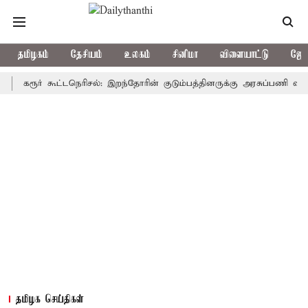
தமிழகம்
தேசியம்
உலகம்
சினிமா
விளையாட்டு
ஜோத
ரூர் கூட்டநெரிசல்: இறந்தோரின் குடும்பத்தினருக்கு அரசுப்பணி வழக்கு; வர
தமிழக செய்திகள்