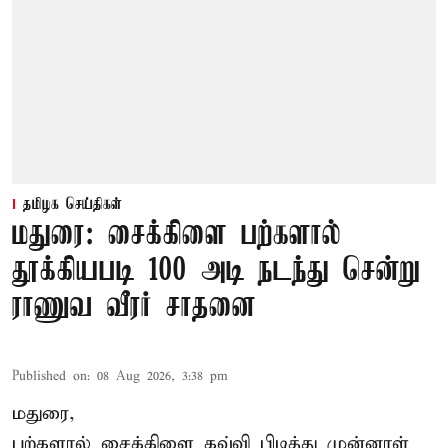
தமிழக செய்திகள்
மதுரை: சைக்கிளை பற்களால்
தூக்கியபடி 100 அடி நடந்து சென்று
ராணுவ வீரர் சாதனை
Published on
:
08 Aug 2026, 3:38 pm
மதுரை,
பற்களால் சைக்கிளை கவ்வி பிடித்து முன்னாள்