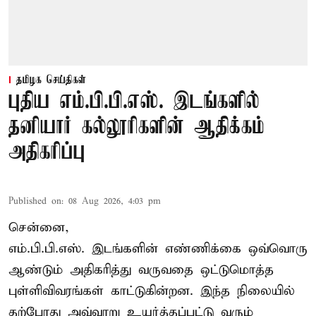
தமிழக செய்திகள்
புதிய எம்.பி.பி.எஸ். இடங்களில்
தனியார் கல்லூரிகளின் ஆதிக்கம்
அதிகரிப்பு
Published on
:
08 Aug 2026, 4:03 pm
சென்னை,
எம்.பி.பி.எஸ். இடங்களின் எண்ணிக்கை ஒவ்வொரு
ஆண்டும் அதிகரித்து வருவதை ஒட்டுமொத்த
புள்ளிவிவரங்கள் காட்டுகின்றன. இந்த நிலையில்
தற்போது அவ்வாறு உயர்த்தப்பட்டு வரும்