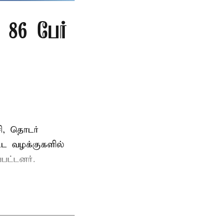
86 பேர்
ி, தொடர்
ட்ட வழக்குகளில்
பட்டனர்.