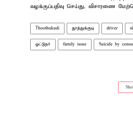
வழக்குப்பதிவு செய்து, விசாரணை மேற்
Thoothukudi
தூத்துக்குடி
driver
வ
ஓட்டுநர்
family issue
Suicide by cons
Sh