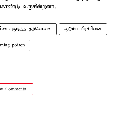
கொண்டு வருகின்றனர்.
ிஷம் குடித்து தற்கொலை
குடும்ப பிரச்சினை
uming poison
ow Comments