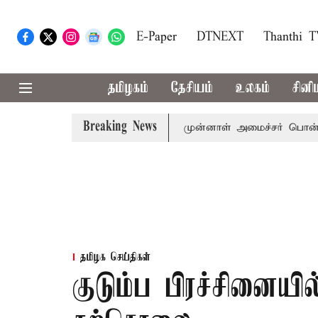
E-Paper
DTNEXT
Thanthi 
தமிழகம்
தேசியம்
உலகம்
சினி
Breaking News
அமைச்சர் விஜய் அழைப்பு
முன்னாள் அமைச்சர் பொன்முடிக்கு 
தமிழக செய்திகள்
குடும்ப பிரச்சினையில