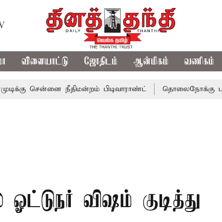
TV
மா
விளையாட்டு
ஜோதிடம்
ஆன்மிகம்
வணிகம்
சென்னை நீதிமன்றம் பிடிவாராண்ட்
தொலைநோக்கு பார்வையுடன
் ஓட்டுநர் விஷம் குடித்து