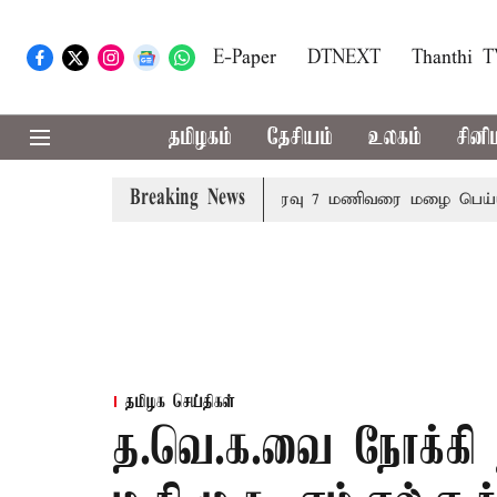
E-Paper
DTNEXT
Thanthi 
தமிழகம்
தேசியம்
உலகம்
சினி
Breaking News
்மானம்
23 மாவட்டங்களில் இரவு 7 மணிவரை மழை பெய்ய வாய்
தமிழக செய்திகள்
த.வெ.க.வை நோக்கி