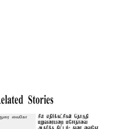
elated Stories
சில எதிர்க்கட்சிகள் தொகுதி
மறுவரையறை மசோதாவை
ஆதரிக்க திட்டம்; துரை வைகோ