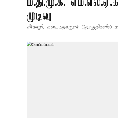
ம.தி.மு.க. எம்.எல்.
முடிவு
சீர்காழி, கடையநல்லூர் தொகுதிகளில் ம.