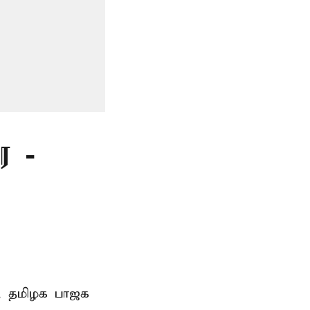
ை -
க, தமிழக பாஜக