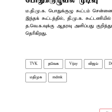
பொதுக்குழுவில் முடிவு
ம.தி.மு.க. பொதுக்குழு கூட்டம் சென்னை
இந்தக் கூட்டத்தில், தி.மு.க. கூட்டணியில
த.வெ.க.வுக்கு ஆதரவு அளிப்பது குறித்தும
தெரிகிறது.
TVK
தவெக
Vijay
விஜய்
D
மதிமுக
mdmk