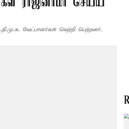
ஏ.க்கள் ராஜினாமா செய்ய
தி.மு.க. வேட்பாளர்கள் வெற்றி பெற்றனர்.
R